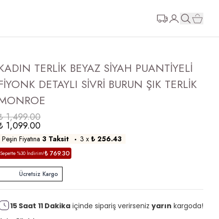
KADIN TERLİK BEYAZ SİYAH PUANTİYELİ
FİYONK DETAYLI SİVRİ BURUN ŞIK TERLİK
MONROE
₺ 1,499.00
₺ 1,099.00
Peşin Fiyatına
3 Taksit
3
x
₺ 256.43
₺ 769.30
Sepette %30 İndirim!
Ücretsiz Kargo
15
Saat
11
Dakika
içinde sipariş verirseniz
yarın
kargoda!