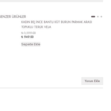
BENZER ÜRÜNLER
KADIN BEJ İNCE BANTLI KÜT BURUN PARMAK ARASI
TOPUKLU TERLİK VELA
₺ 1,199.00
₺ 949.00
Sepete Ekle
Yorum Ekle