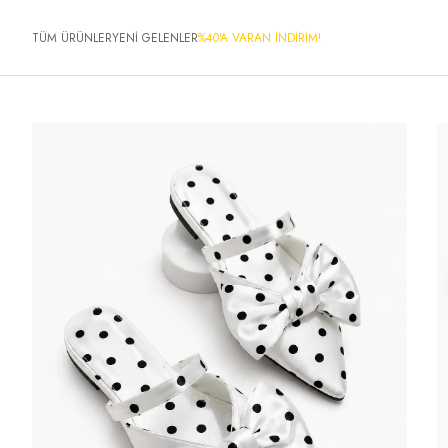
TÜM ÜRÜNLER
YENİ GELENLER
%40'A VARAN İNDİRİM!