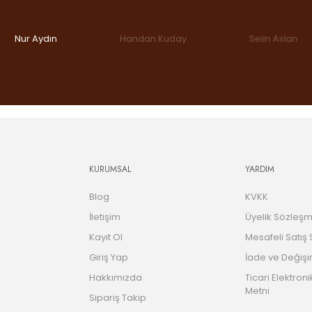
Nur Aydın
Handan Kuday
Selin Aslan
KURUMSAL
YARDIM
Blog
KVKK
İletişim
Üyelik Sözleşm
Kayıt Ol
Mesafeli Satış
Giriş Yap
İade ve Değişi
Hakkımızda
Ticari Elektroni
Metni
Sipariş Takip