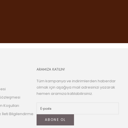
ARAMIZA KATILIN!
Tüm kampanya ve indirimlerden haberdar
olmak için aşağıya mail adresinizi yazarak
esi
hemen aramıza katılabilirsiniz.
 Sözleşmesi
m Koşulları
k İleti Bilgilendirme
ABONE OL