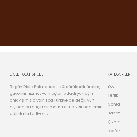
DİCLE POLAT SHOES
KATEGORİLER
Bot
Bugün Dicle Polat olarak; sürdürülebilir üretim,
güvenilir hizmet ve müşteri odaklı yaklaşım
Terlik
anlayışımızla yalnızca Türkiye’de değil, yurt
Çanta
dışında da güçlü bir marka olma yolunda emin
Babet
adımlarla ilerliyoruz.
Çizme
Loafer