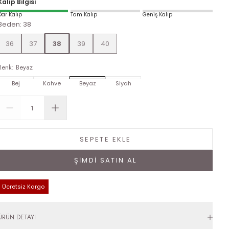
Kalıp Bilgisi
Dar Kalıp
Tam Kalıp
Geniş Kalıp
Beden
:
38
36
37
38
39
40
Renk
:
Beyaz
Bej
Kahve
Beyaz
Siyah
SEPETE EKLE
ŞİMDİ SATIN AL
Ücretsiz Kargo
ÜRÜN DETAYI