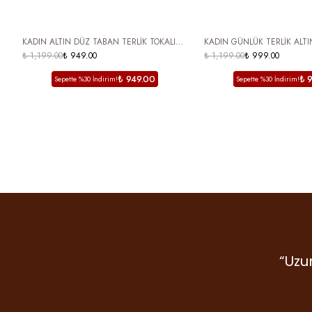
ÜCRETSİZ KARGO
ÜCRETSİZ KARGO
KADIN ALTIN DÜZ TABAN TERLİK TOKALI
KADIN GÜNLÜK TERLİK ALTI
USİRA
₺ 1,199.00
₺ 949.00
₺ 1,199.00
₺ 999.00
₺ 949.00
₺ 
Sepette %30 İndirim!
Sepette %30 İndirim!
“Uzu
“De
mark
Gr