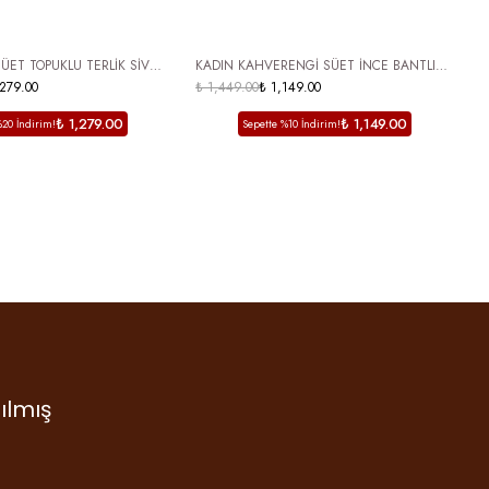
 KARGO
ÜCRETSİZ KARGO
ÜET TOPUKLU TERLİK SİVRİ
KADIN KAHVERENGİ SÜET İNCE BANTLI
K
IK ASİMETRİK KESİM
,279.00
KÜT BURUN PARMAK ARASI DOLGU
₺ 1,449.00
₺ 1,149.00
T
₺
TOPUKLU TERLİK VELAY
₺ 1,279.00
₺ 1,149.00
%20 İndirim!
Sepette %10 İndirim!
ılmış
ruş…
 diye
tum