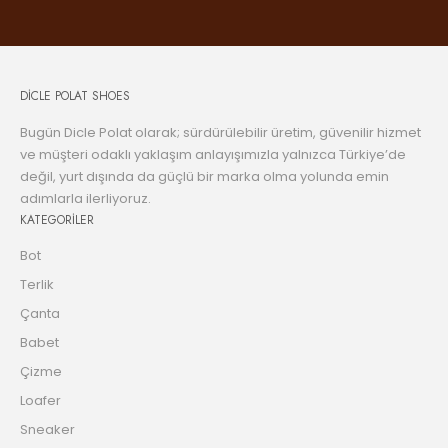
DİCLE POLAT SHOES
Bugün Dicle Polat olarak; sürdürülebilir üretim, güvenilir hizmet
ve müşteri odaklı yaklaşım anlayışımızla yalnızca Türkiye’de
değil, yurt dışında da güçlü bir marka olma yolunda emin
adımlarla ilerliyoruz.
KATEGORİLER
Bot
Terlik
Çanta
Babet
Çizme
Loafer
Sneaker