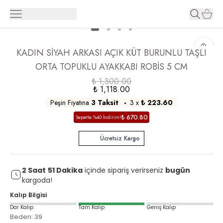
KADIN SİYAH ARKASI AÇIK KÜT BURUNLU TAŞLI
ORTA TOPUKLU AYAKKABI ROBİS 5 CM
₺ 1,300.00
₺ 1,118.00
Peşin Fiyatına
3 Taksit
3
x
₺ 223.60
₺ 670.80
Sepette %40 İndirim!
Ücretsiz Kargo
2
Saat
51
Dakika
içinde sipariş verirseniz
bugün
kargoda!
Kalıp Bilgisi
Dar Kalıp
Tam Kalıp
Geniş Kalıp
Beden
:
39