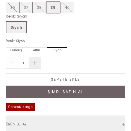
36
37
38
39
40
Renk
:
Siyah
Siyah
Renk
:
Siyah
Gümüş
Altın
Siyah
SEPETE EKLE
ŞİMDİ SATIN AL
Ücretsiz Kargo
ÜRÜN DETAYI