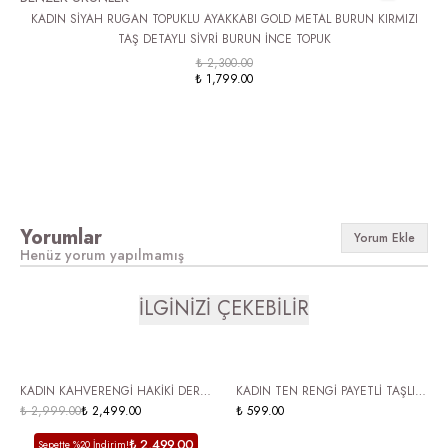
KADIN SİYAH RUGAN TOPUKLU AYAKKABI GOLD METAL BURUN KIRMIZI
K
TAŞ DETAYLI SİVRİ BURUN İNCE TOPUK
₺ 2,300.00
₺ 1,799.00
Yorumlar
Yorum Ekle
Henüz yorum yapılmamış
İLGİNİZİ ÇEKEBİLİR
HAKİKİ DERİ
ÜCRETSİZ KARGO
KADIN KAHVERENGİ HAKİKİ DERİ
KADIN TEN RENGİ PAYETLİ TAŞLI
ÜCRETSİZ KARGO
SÜET WESTERN TOPUKLU
₺ 2,999.00
₺ 2,499.00
ŞEFFAF TOPUKLU STİLETTO
₺ 599.00
AYAKKABI RONİMA
GÜNLÜK VE ABİYE AYAKKABI
₺ 2,499.00
Sepette %20 İndirim!