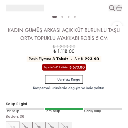
KADIN GÜMÜŞ ARKASI AÇIK KÜT BURUNLU TAŞLI
ORTA TOPUKLU AYAKKABI ROBİS 5 CM
₺ 1,300.00
₺ 1,118.00
Peşin Fiyatına
3 Taksit
3
x
₺ 223.60
₺ 670.80
Sepette %40 İndirim!
Ücretsiz Kargo
Kampanyalı ürünlerde değişim ve iade yoktur.
Kalıp Bilgisi
Dar Kalıp
Tam Kalıp
Geniş Kalıp
Beden
:
36
36
37
38
39
40