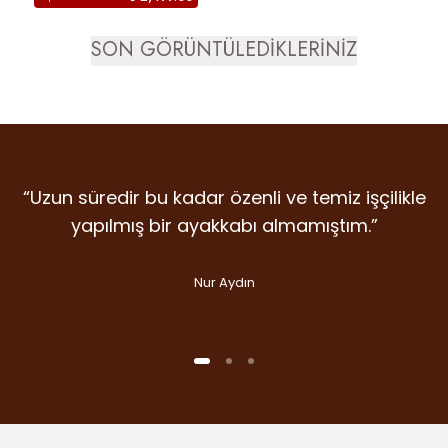
VERSA
SON GÖRÜNTÜLEDİKLERİNİZ
“Uzun süredir bu kadar özenli ve temiz işçilikle
“Detaylara verilen emek, malzeme kalitesi ve
“İlk giydiğim anda farkını hissettiren nadir
markalardan. Dicle Polat Shoes’ta kalite laf
duruş… Gram şüphe duymadan ikinci
yapılmış bir ayakkabı almamıştım.”
olsun diye değil, gerçekten var.”
alışverişime koştum bile.”
Nur Aydın
Handan Kuday
Selin Aslan