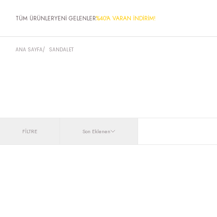
TÜM ÜRÜNLER
YENİ GELENLER
%40'A VARAN İNDİRİM!
ANA SAYFA
/
SANDALET
FİLTRE
Son Eklenen