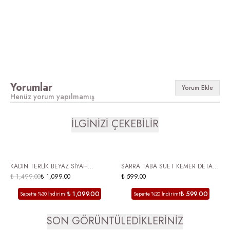
Yorumlar
Yorum Ekle
Henüz yorum yapılmamış
İLGİNİZİ ÇEKEBİLİR
ÜCRETSİZ KARGO
ÜCRETSİZ KARGO
KADIN TERLİK BEYAZ SİYAH
SARRA TABA SÜET KEMER DETAYLI
PUANTİYELİ FİYONK DETAYLI SİVRİ
₺ 1,499.00
₺ 1,099.00
DÜZ TABAN KADIN TERLİK
₺ 599.00
BURUN ŞIK TERLİK MONROE
₺ 1,099.00
₺ 599.00
Sepette %30 İndirim!
Sepette %20 İndirim!
SON GÖRÜNTÜLEDİKLERİNİZ