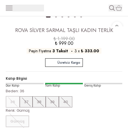
ROVA SİLVER SARMAL TAŞLI KADIN TERLİK
₺ 1,199.00
₺ 999.00
Peşin Fiyatına
3 Taksit
3
x
₺ 333.00
Ücretsiz Kargo
Kalıp Bilgisi
Dar Kalıp
Tam Kalıp
Geniş Kalıp
Beden
:
36
36
37
38
39
40
Renk
:
Gümüş
Gümüş