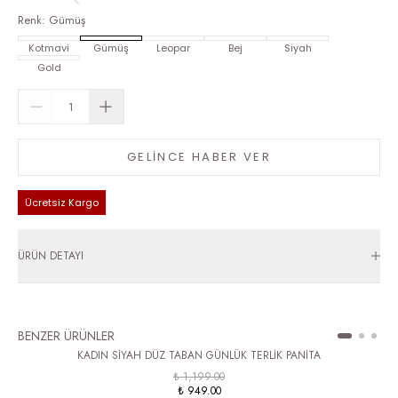
Renk
:
Gümüş
Kotmavi
Gümüş
Leopar
Bej
Siyah
Gold
GELİNCE HABER VER
Ücretsiz Kargo
ÜRÜN DETAYI
BENZER ÜRÜNLER
KADIN SİYAH DÜZ TABAN GÜNLÜK TERLİK PANİTA
₺ 1,199.00
₺ 949.00