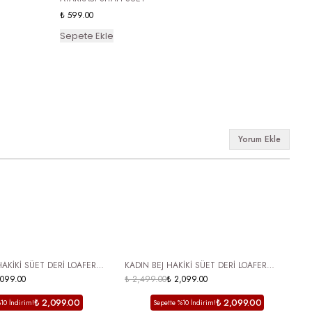
₺ 599.00
Sepete Ekle
Yorum Ekle
İ
HAKİKİ DERİ
HAKİKİ SÜET DERİ LOAFER
KADIN BEJ HAKİKİ SÜET DERİ LOAFER
K
 KARGO
ÜCRETSİZ KARGO
Y
,099.00
AYAKKABI NATY
₺ 2,499.00
₺ 2,099.00
O
₺
C
₺ 2,099.00
₺ 2,099.00
10 İndirim!
Sepette %10 İndirim!