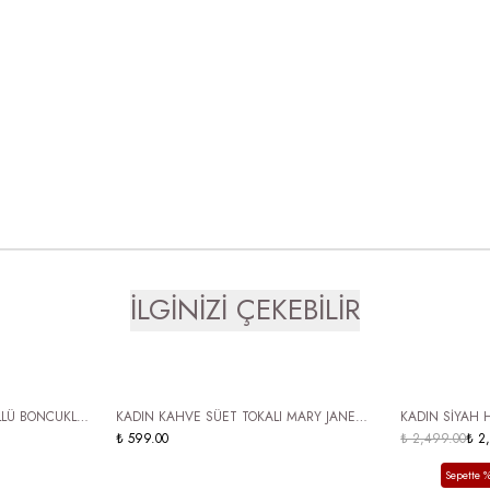
İLGİNİZİ ÇEKEBİLİR
ÜCRETSİZ KARGO
HAKİKİ DER
LLÜ BONCUKLU
KADIN KAHVE SÜET TOKALI MARY JANE
KADIN SİYAH 
ÜCRETSİZ
 MOKASEN
LOAFER AYAKKABI GÜNLÜK RUIZ
₺ 599.00
AYAKKABI NAT
₺ 2,499.00
₺ 2
Sepette %