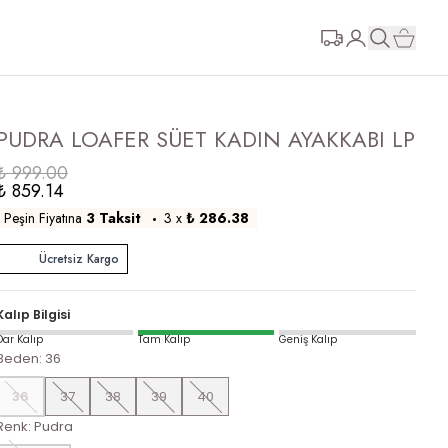
PUDRA LOAFER SÜET KADIN AYAKKABI LP
₺ 999.00
₺ 859.14
Peşin Fiyatına
3 Taksit
3
x
₺ 286.38
Ücretsiz Kargo
Kalıp Bilgisi
Dar Kalıp
Tam Kalıp
Geniş Kalıp
Beden
:
36
36
37
38
39
40
Renk
:
Pudra