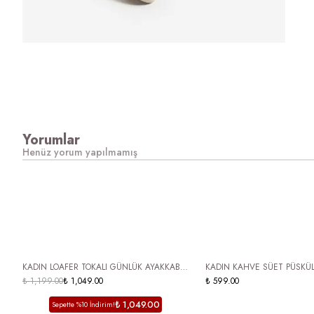
Yorumlar
Henüz yorum yapılmamış
ÜCRETSİZ KARGO
ÜCRETSİZ KARGO
KADIN LOAFER TOKALI GÜNLÜK AYAKKABI
KADIN KAHVE SÜET PÜSKÜ
LORİZA SİYAH
₺ 1,199.00
₺ 1,049.00
LOAFER AYAKKABI - RAHAT
₺ 599.00
BABET ANSEL
₺ 1,049.00
Sepette %10 İndirim!