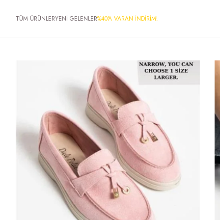
TÜM ÜRÜNLER
YENİ GELENLER
%40'A VARAN İNDİRİM!