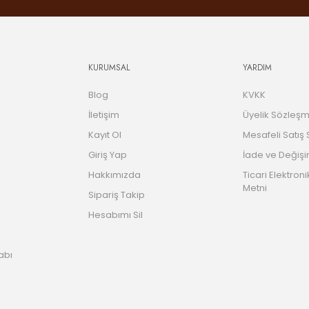
KURUMSAL
YARDIM
Blog
KVKK
İletişim
Üyelik Sözleşm
Kayıt Ol
Mesafeli Satış
Giriş Yap
İade ve Değişi
Hakkımızda
Ticari Elektroni
Metni
Sipariş Takip
Hesabımı Sil
abı