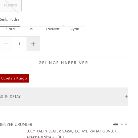
Pudra
Renk
:
Pudra
Pudra
Bej
Lacivert
Siyah
GELİNCE HABER VER
Ücretsiz Kargo
ÜRÜN DETAYI
BENZER ÜRÜNLER
LUCY KADIN LOAFER SARAÇ DETAYLI RAHAT GÜNLÜK
AYAKKABI SİYAH SÜET