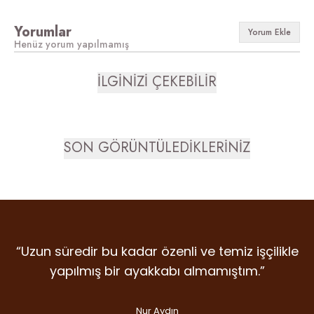
Yorumlar
Yorum Ekle
Henüz yorum yapılmamış
İLGİNİZİ ÇEKEBİLİR
SON GÖRÜNTÜLEDİKLERİNİZ
“Uzun süredir bu kadar özenli ve temiz işçilikle
“Detaylara verilen emek, malzeme kalitesi ve
“İlk giydiğim anda farkını hissettiren nadir
markalardan. Dicle Polat Shoes’ta kalite laf
duruş… Gram şüphe duymadan ikinci
yapılmış bir ayakkabı almamıştım.”
olsun diye değil, gerçekten var.”
alışverişime koştum bile.”
Nur Aydın