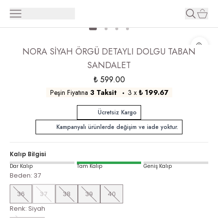
NORA SİYAH ÖRGÜ DETAYLI DOLGU TABAN
SANDALET
₺ 599.00
Peşin Fiyatına
3 Taksit
3
x
₺ 199.67
Ücretsiz Kargo
Kampanyalı ürünlerde değişim ve iade yoktur.
Kalıp Bilgisi
Dar Kalıp
Tam Kalıp
Geniş Kalıp
Beden
:
37
36
37
38
39
40
Renk
:
Siyah