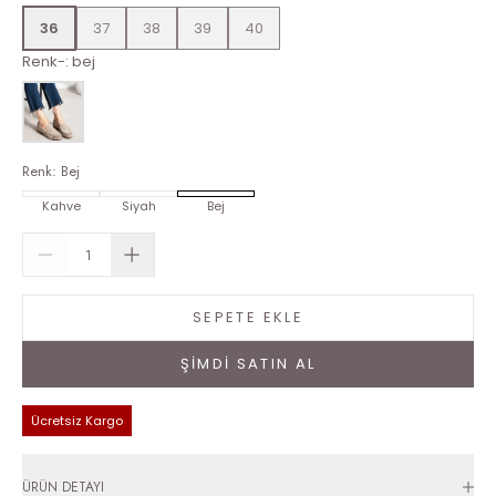
36
37
38
39
40
Renk-
:
bej
Renk
:
Bej
Kahve
Siyah
Bej
SEPETE EKLE
ŞİMDİ SATIN AL
Ücretsiz Kargo
ÜRÜN DETAYI