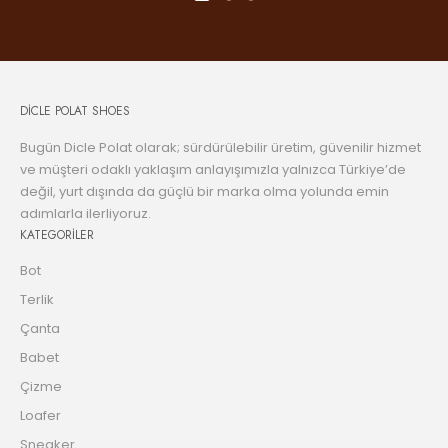
DİCLE POLAT SHOES
Bugün Dicle Polat olarak; sürdürülebilir üretim, güvenilir hizmet
ve müşteri odaklı yaklaşım anlayışımızla yalnızca Türkiye’de
değil, yurt dışında da güçlü bir marka olma yolunda emin
adımlarla ilerliyoruz.
KATEGORİLER
Bot
Terlik
Çanta
Babet
Çizme
Loafer
Sneaker