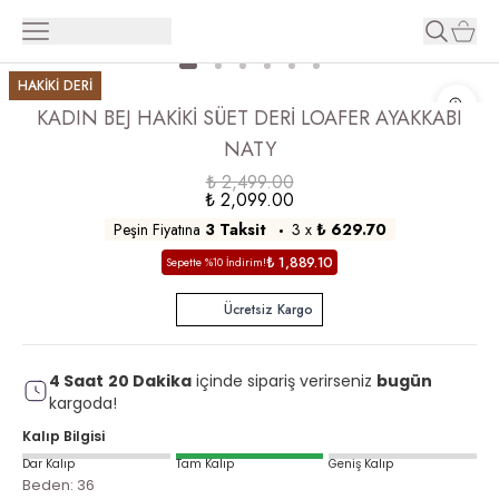
HAKİKİ DERİ
KADIN BEJ HAKİKİ SÜET DERİ LOAFER AYAKKABI
NATY
₺ 2,499.00
₺ 2,099.00
Peşin Fiyatına
3 Taksit
3
x
₺ 629.70
₺ 1,889.10
Sepette %10 İndirim!
Ücretsiz Kargo
4
Saat
20
Dakika
içinde sipariş verirseniz
bugün
kargoda!
Kalıp Bilgisi
Dar Kalıp
Tam Kalıp
Geniş Kalıp
Beden
:
36