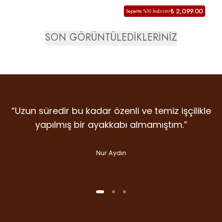
GÜNLÜK MAKOSEN MODEL
₺ 2,099.00
Sepette %10 İndirim!
CARLAS
SON GÖRÜNTÜLEDİKLERİNİZ
“Uzun süredir bu kadar özenli ve temiz işçilikle
“Detaylara verilen emek, malzeme kalitesi ve
“İlk giydiğim anda farkını hissettiren nadir
markalardan. Dicle Polat Shoes’ta kalite laf
duruş… Gram şüphe duymadan ikinci
yapılmış bir ayakkabı almamıştım.”
olsun diye değil, gerçekten var.”
alışverişime koştum bile.”
Nur Aydın
Handan Kuday
Selin Aslan