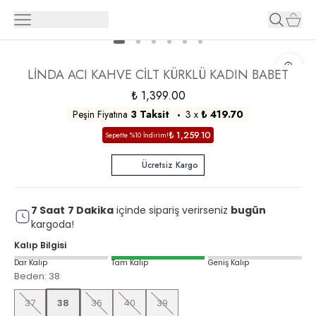
LİNDA ACI KAHVE CİLT KÜRKLÜ KADIN BABET
₺ 1,399.00
Peşin Fiyatına
3 Taksit
3
x
₺ 419.70
₺ 1,259.10
Sepette %10 İndirim!
Ücretsiz Kargo
7
Saat
7
Dakika
içinde sipariş verirseniz
bugün
kargoda!
Kalıp Bilgisi
Dar Kalıp
Tam Kalıp
Geniş Kalıp
Beden
:
38
37
38
36
40
39