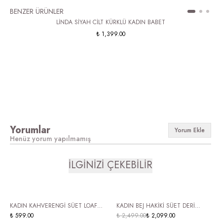
BENZER ÜRÜNLER
LİNDA SİYAH CİLT KÜRKLÜ KADIN BABET
₺ 1,399.00
Yorumlar
Yorum Ekle
Henüz yorum yapılmamış
İLGİNİZİ ÇEKEBİLİR
ÜCRETSİZ KARGO
HAKİKİ DERİ
KADIN KAHVERENGİ SÜET LOAFER
KADIN BEJ HAKİKİ SÜET DERİ
ÜCRETSİZ KARGO
AYAKKABI PÜSKÜLLÜ BAĞCIKLI
₺ 599.00
₺ 2,499.00
LOAFER AYAKKABI NATY
₺ 2,099.00