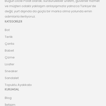
Bugün Dicle Polat olarak; sürdürülebilir üretim, güvenilir hizmet
ve müşteri odaklı yaklaşım anlayışımızla yalnızca Türkiye’de
değil, yurt dışında da güçlü bir marka olma yolunda emin
adımlarla ilerliyoruz.
KATEGORİLER
Bot
Terlik
Çanta
Babet
Çizme
Loafer
Sneaker
Sandalet
Topuklu Ayakkabı
KURUMSAL
Blog
İletişim