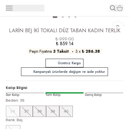
LARİN BEJ İKİ TOKALI DÜZ TABAN KADIN TERLİK
₺ 999.00
₺ 859.14
Peşin Fiyatına
3 Taksit
3
x
₺ 286.38
Ücretsiz Kargo
Kampanyalı ürünlerde değişim ve iade yoktur.
Kalıp Bilgisi
Dar Kalıp
Tam Kalıp
Geniş Kalıp
Beden
:
36
36
37
38
39
40
Renk
:
Bej