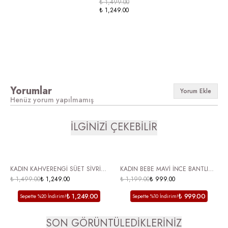
₺ 1,499.00
₺ 1,249.00
Yorumlar
Yorum Ekle
Henüz yorum yapılmamış
İLGİNİZİ ÇEKEBİLİR
ÜCRETSİZ KARGO
ÜCRETSİZ KARGO
KADIN KAHVERENGİ SÜET SİVRİ
KADIN BEBE MAVİ İNCE BANTLI
BURUN İNCE TOPUKLU TERLİK
₺ 1,499.00
₺ 1,249.00
ALÇAK TOPUKLU PARMAK ARASI
₺ 1,199.00
₺ 999.00
FİYONKLU METAL DETAYLI SELSEY
TERLİK VELAJ
₺ 1,249.00
₺ 999.00
Sepette %20 İndirim!
Sepette %10 İndirim!
SON GÖRÜNTÜLEDİKLERİNİZ