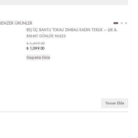
BENZER ÜRÜNLER
BEJ ÜÇ BANTLI TOKALI ZIMBALI KADIN TERLİK – ŞIK &
RAHAT GÜNLÜK NULES
₺ 1,499.00
₺ 1,099.00
Sepete Ekle
Yorum Ekle