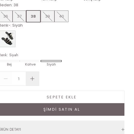
Beden
:
38
36
37
38
39
40
Renk-
:
Siyah
Renk
:
Siyah
Bej
Kahve
Siyah
SEPETE EKLE
ŞİMDİ SATIN AL
ÜRÜN DETAYI