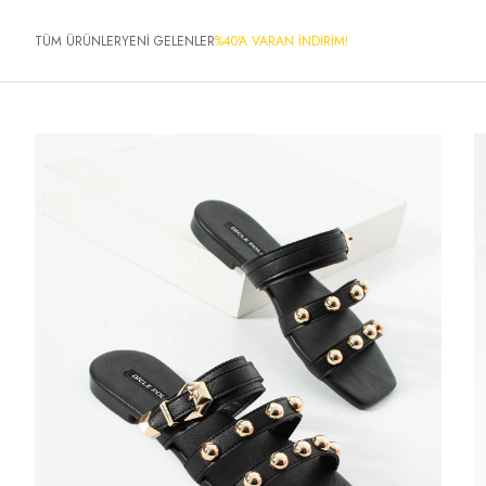
TÜM ÜRÜNLER
YENİ GELENLER
%40'A VARAN İNDİRİM!