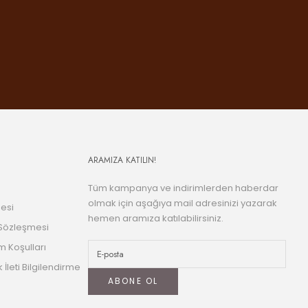
ARAMIZA KATILIN!
Tüm kampanya ve indirimlerden haberdar
olmak için aşağıya mail adresinizi yazarak
esi
hemen aramıza katılabilirsiniz.
 Sözleşmesi
m Koşulları
k İleti Bilgilendirme
ABONE OL