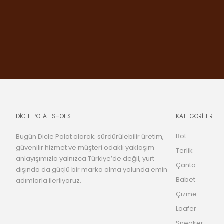
DİCLE POLAT SHOES
KATEGORİLER
Bot
Bugün Dicle Polat olarak; sürdürülebilir üretim,
güvenilir hizmet ve müşteri odaklı yaklaşım
Terlik
anlayışımızla yalnızca Türkiye’de değil, yurt
Çanta
dışında da güçlü bir marka olma yolunda emin
Babet
adımlarla ilerliyoruz.
Çizme
Loafer
Sneaker