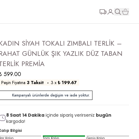
KADIN SİYAH TOKALI ZIMBALI TERLİK –
RAHAT GÜNLÜK ŞIK YAZLIK DÜZ TABAN
TERLİK PREMİA
₺ 599.00
Peşin Fiyatına
3 Taksit
3
x
₺ 199.67
Kampanyalı ürünlerde değişim ve iade yoktur.
8
Saat
14
Dakika
içinde sipariş verirseniz
bugün
kargoda!
Kalıp Bilgisi
Dar Kalıp
Tam Kalıp
Geniş Kalıp