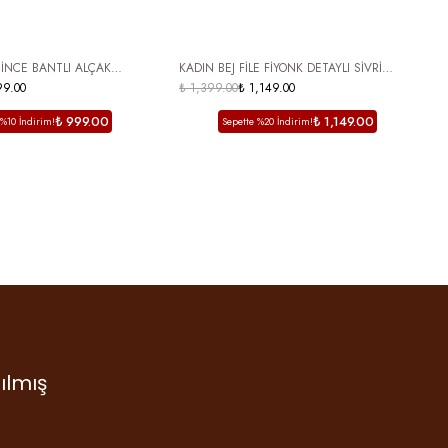
 KARGO
ÜCRETSİZ KARGO
 İNCE BANTLI ALÇAK
KADIN BEJ FİLE FİYONK DETAYLI SİVRİ
K
99.00
TOPUKLU PARMAK ARASI TERLİK VELAJ
BURUN TOPUKLU TERLİK LOJO
₺ 1,399.00
₺ 1,149.00
₺
₺ 999.00
₺ 1,149.00
 %10 İndirim!
Sepette %20 İndirim!
ılmış
ruş…
 diye
tum