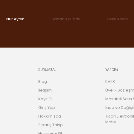
Nur Aydın
Handan Kuday
Selin Aslan
KURUMSAL
YARDIM
Blog
KVKK
İletişim
Üyelik Sözleşm
Kayıt Ol
Mesafeli Satış
Giriş Yap
İade ve Değişi
Hakkımızda
Ticari Elektroni
Metni
Sipariş Takip
Hesabımı Sil