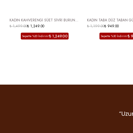
ÜCRETSİZ KARGO
ÜCRETSİZ KARGO
KADIN KAHVERENGİ SÜET SİVRİ BURUN
KADIN TABA DÜZ TABAN GÜ
İNCE TOPUKLU TERLİK FİYONKLU METAL
₺ 1,499.00
₺ 1,249.00
PANİTA
₺ 1,199.00
₺ 949.00
DETAYLI SELSEY
₺ 1,249.00
₺ 
Sepette %20 İndirim!
Sepette %30 İndirim!
“Uzu
“De
mark
Gr