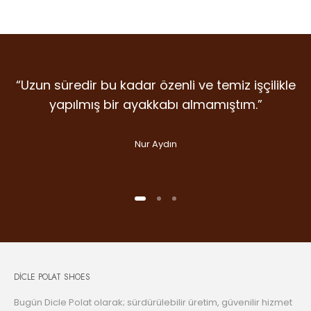
“Uzun süredir bu kadar özenli ve temiz işçilikle
“Detaylara verilen emek, malzeme kalitesi ve
“İlk giydiğim anda farkını hissettiren nadir
markalardan. Dicle Polat Shoes’ta kalite laf
duruş… Gram şüphe duymadan ikinci
yapılmış bir ayakkabı almamıştım.”
olsun diye değil, gerçekten var.”
alışverişime koştum bile.”
Nur Aydın
Handan Kuday
Selin Aslan
DİCLE POLAT SHOES
Bugün Dicle Polat olarak; sürdürülebilir üretim, güvenilir hizmet