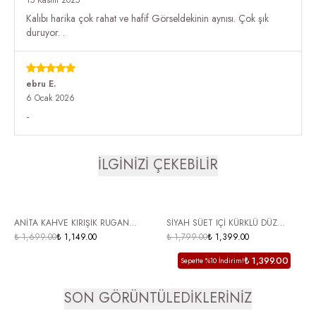
Kalıbı harika çok rahat ve hafif Görseldekinin aynısı. Çok şık
duruyor. .
ebru
E.
6 Ocak 2026
-
İLGİNİZİ ÇEKEBİLİR
ÜCRETSİZ KARGO
ÜCRETSİZ KARGO
ANİTA KAHVE KIRIŞIK RUGAN
SİYAH SÜET IÇİ KÜRKLÜ DÜZ
FERMUAR DETAY KADIN TOPUKLU
₺ 1,699.00
₺ 1,149.00
TABAN BOT GÜMÜŞ TAŞ BASKILI
₺ 1,799.00
₺ 1,399.00
BOT
KADIN BOT ORBEN
₺ 1,399.00
Sepette %10 İndirim!
SON GÖRÜNTÜLEDİKLERİNİZ