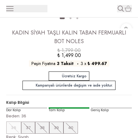
KADIN SİYAH TAŞLI KALIN TABAN FERMUARLI
BOT NOLES
₺ 1,799.00
₺ 1,499.00
Peşin Fiyatına
3 Taksit
3
x
₺ 499.67
Ücretsiz Kargo
Kampanyalı ürünlerde değişim ve iade yoktur.
Kalıp Bilgisi
Dar Kalıp
Tam Kalıp
Geniş Kalıp
Beden
:
36
36
37
38
39
40
Renk
:
Siyah