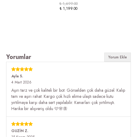
₺ 1,699.00
₺ 1,199.00
Yorumlar
Yorum Ekle
Ayla
S.
4 Mart 2026
Aşırı tarz ve çok kaliteli bir bot. Görselden çok daha güzel. Kalıp
tam ve aşırı rahat. Kargo çok hızlı elime ulaştı sadece kutu
yırtılmaya karşı daha sert yapılabilir. Kenarları çok yırtılmıştı.
Harika bir alışveriş oldu 🩷🌸🦋
GUZİN
Z.
15 Kasım 2025