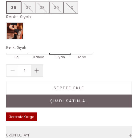
36
37
38
39
40
Renk-
:
Siyah
Renk
:
Siyah
Bej
Kahve
Siyah
Taba
SEPETE EKLE
ŞİMDİ SATIN AL
Ücretsiz Kargo
ÜRÜN DETAYI