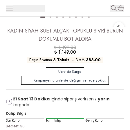
KADIN SİYAH SÜET ALÇAK TOPUKLU SİVRİ BURUN
DÖKÜMLÜ BOT ALORA
₺ 1,499.00
₺ 1,149.00
Peşin Fiyatına
3 Taksit
3
x
₺ 383.00
Ücretsiz Kargo
Kampanyalı ürünlerde değişim ve iade yoktur.
21
Saat
13
Dakika
içinde sipariş verirseniz
yarın
kargoda!
Kalıp Bilgisi
Dar Kalıp
Tam Kalıp
Geniş Kalıp
Beden
:
36