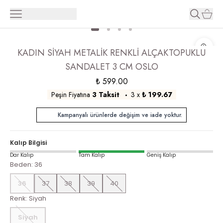
KADIN SİYAH METALİK RENKLİ ALÇAKTOPUKLU
SANDALET 3 CM OSLO
₺ 599.00
Peşin Fiyatına
3 Taksit
3
x
₺ 199.67
Kampanyalı ürünlerde değişim ve iade yoktur.
Kalıp Bilgisi
Dar Kalıp
Tam Kalıp
Geniş Kalıp
Beden
:
36
36
37
38
39
40
Renk
:
Siyah
Siyah