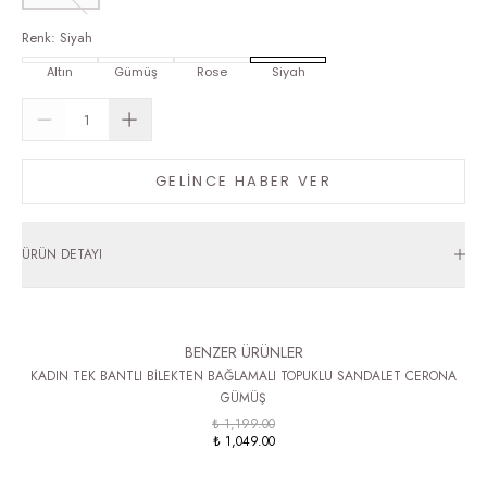
Renk
:
Siyah
Altın
Gümüş
Rose
Siyah
GELİNCE HABER VER
ÜRÜN DETAYI
BENZER ÜRÜNLER
KADIN TEK BANTLI BİLEKTEN BAĞLAMALI TOPUKLU SANDALET CERONA
GÜMÜŞ
₺ 1,199.00
₺ 1,049.00