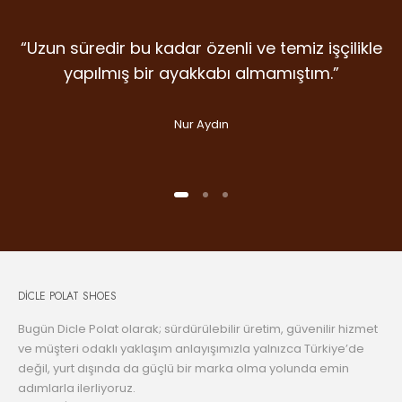
“Uzun süredir bu kadar özenli ve temiz işçilikle
“Detaylara verilen emek, malzeme kalitesi ve
“İlk giydiğim anda farkını hissettiren nadir
markalardan. Dicle Polat Shoes’ta kalite laf
duruş… Gram şüphe duymadan ikinci
yapılmış bir ayakkabı almamıştım.”
olsun diye değil, gerçekten var.”
alışverişime koştum bile.”
Nur Aydın
Handan Kuday
Selin Aslan
DİCLE POLAT SHOES
Bugün Dicle Polat olarak; sürdürülebilir üretim, güvenilir hizmet
ve müşteri odaklı yaklaşım anlayışımızla yalnızca Türkiye’de
değil, yurt dışında da güçlü bir marka olma yolunda emin
adımlarla ilerliyoruz.