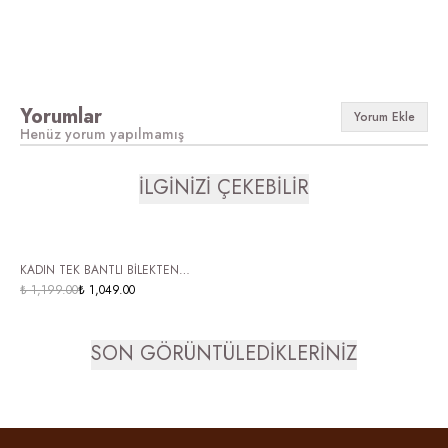
Yorumlar
Yorum Ekle
Henüz yorum yapılmamış
İLGİNİZİ ÇEKEBİLİR
ÜCRETSİZ KARGO
KADIN TEK BANTLI BİLEKTEN
BAĞLAMALI TOPUKLU SANDALET
₺ 1,199.00
₺ 1,049.00
CERONA GÜMÜŞ
SON GÖRÜNTÜLEDİKLERİNİZ