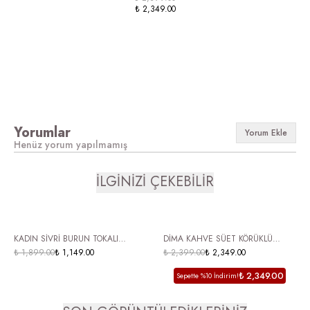
₺ 2,349.00
Yorumlar
Yorum Ekle
Henüz yorum yapılmamış
İLGİNİZİ ÇEKEBİLİR
ÜCRETSİZ KARGO
ÜCRETSİZ KARGO
KADIN SİVRİ BURUN TOKALI
DİMA KAHVE SÜET KÖRÜKLÜ
FERMUARLI KALIN TOPUKLU ÇİZME
₺ 1,899.00
₺ 1,149.00
KADIN TOPUKLU ÇİZME
₺ 2,399.00
₺ 2,349.00
YOLE KAHVE
₺ 2,349.00
Sepette %10 İndirim!