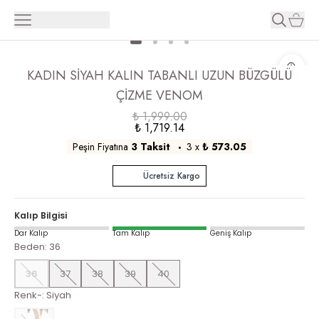
KADIN SİYAH KALIN TABANLI UZUN BÜZGÜLÜ
ÇİZME VENOM
₺ 1,999.00
₺ 1,719.14
Peşin Fiyatına
3 Taksit
3
x
₺ 573.05
Ücretsiz Kargo
Kalıp Bilgisi
Dar Kalıp
Tam Kalıp
Geniş Kalıp
Beden
:
36
36
37
38
39
40
Renk-
:
Siyah