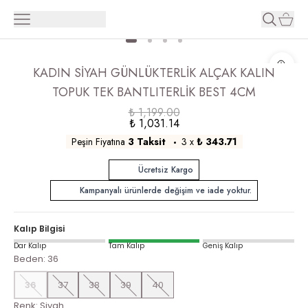
KADIN SİYAH GÜNLÜKTERLİK ALÇAK KALIN
TOPUK TEK BANTLITERLİK BEST 4CM
₺ 1,199.00
₺ 1,031.14
Peşin Fiyatına
3 Taksit
3
x
₺ 343.71
Ücretsiz Kargo
Kampanyalı ürünlerde değişim ve iade yoktur.
Kalıp Bilgisi
Dar Kalıp
Tam Kalıp
Geniş Kalıp
Beden
:
36
36
37
38
39
40
Renk
:
Siyah