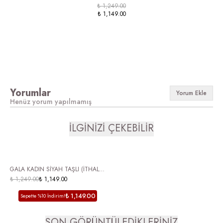
₺ 1,249.00
₺ 1,149.00
Yorumlar
Yorum Ekle
Henüz yorum yapılmamış
İLGİNİZİ ÇEKEBİLİR
ÜCRETSİZ KARGO
GALA KADIN SİYAH TAŞLI (İTHAL)
PARMAK ARASI TOPUKLU TERLİK
₺ 1,249.00
₺ 1,149.00
₺ 1,149.00
Sepette %10 İndirim!
SON GÖRÜNTÜLEDİKLERİNİZ