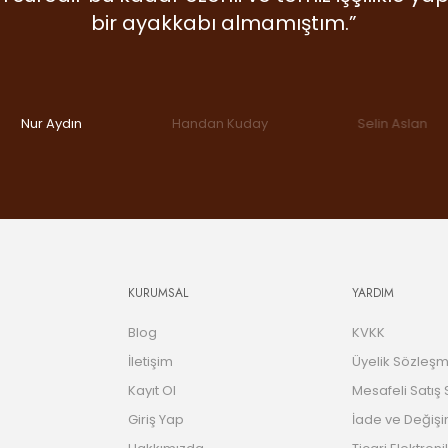
alardan. Dicle Polat Shoes’ta kalite laf olsun
am şüphe duymadan ikinci alışverişime koş
bir ayakkabı almamıştım.”
değil, gerçekten var.”
bile.”
Nur Aydın
Handan Kuday
Selin Aslan
KURUMSAL
YARDIM
Blog
KVKK
İletişim
Üyelik Sözleşm
Kayıt Ol
Mesafeli Satış
Giriş Yap
İade ve Değişi