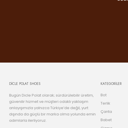
mark
Gr
DİCLE POLAT SHOES
KATEGORİLER
Bot
Bugün Dicle Polat olarak; sürdürülebilir üretim,
güvenilir hizmet ve müşteri odaklı yaklaşım
Terlik
anlayışımızla yalnızca Türkiye’de değil, yurt
Çanta
dışında da güçlü bir marka olma yolunda emin
Babet
adımlarla ilerliyoruz.