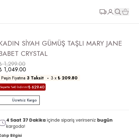
KADIN SİYAH GÜMÜŞ TAŞLI MARY JANE
BABET CRYSTAL
₺ 1,299.00
₺ 1,049.00
Peşin Fiyatına
3 Taksit
3
x
₺ 209.80
₺ 629.40
Sepette %40 İndirim!
Ücretsiz Kargo
4
Saat
37
Dakika
içinde sipariş verirseniz
bugün
kargoda!
Kalıp Bilgisi