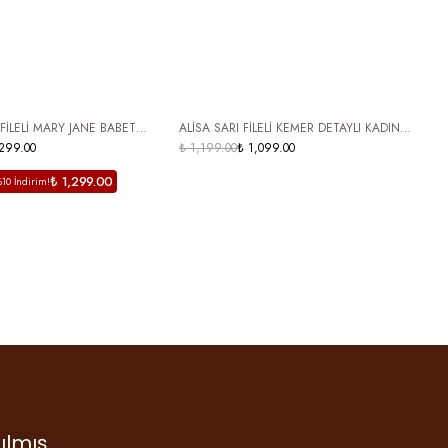
 KARGO
ÜCRETSİZ KARGO
FİLELİ MARY JANE BABET
ALİSA SARI FİLELİ KEMER DETAYLI KADIN
K
LAK BURUN YAZLIK GÜNLÜK
,299.00
BABET
₺ 1,199.00
₺ 1,099.00
F
₺
İAN
₺ 1,299.00
%10 İndirim!
ılmış
ruş…