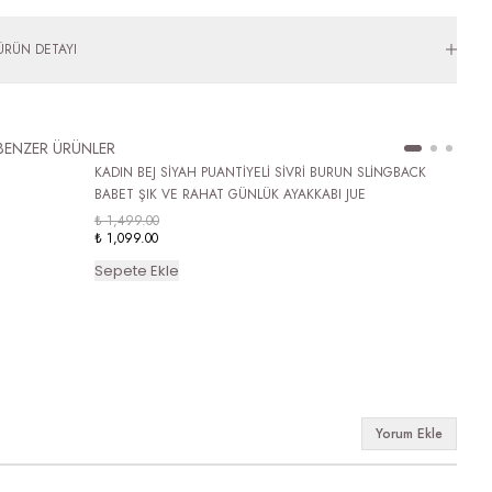
ÜRÜN DETAYI
BENZER ÜRÜNLER
KADIN BEJ SİYAH PUANTİYELİ SİVRİ BURUN SLİNGBACK
BABET ŞIK VE RAHAT GÜNLÜK AYAKKABI JUE
₺ 1,499.00
₺ 1,099.00
Sepete Ekle
Yorum Ekle