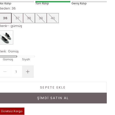
Dar Kalıp
Tam Kalıp
Geniş Kalıp
Beden
:
36
36
37
38
39
40
Renk-
:
gümüş
Renk
:
Gümüş
Gümüş
Siyah
SEPETE EKLE
ŞİMDİ SATIN AL
Ücretsiz Kargo