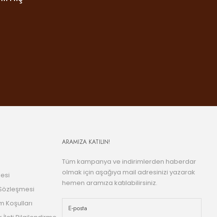
 diye
tum
ARAMIZA KATILIN!
Tüm kampanya ve indirimlerden haberdar
olmak için aşağıya mail adresinizi yazarak
esi
hemen aramıza katılabilirsiniz.
 Sözleşmesi
m Koşulları