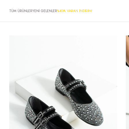
TÜM ÜRÜNLER
YENİ GELENLER
%40'A VARAN İNDİRİM!