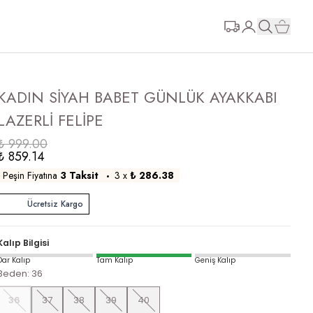
KADIN SİYAH BABET GÜNLÜK AYAKKABI
LAZERLİ FELİPE
₺ 999.00
₺ 859.14
Peşin Fiyatına
3 Taksit
3
x
₺ 286.38
Ücretsiz Kargo
Kalıp Bilgisi
Dar Kalıp
Tam Kalıp
Geniş Kalıp
Beden
:
36
36
37
38
39
40