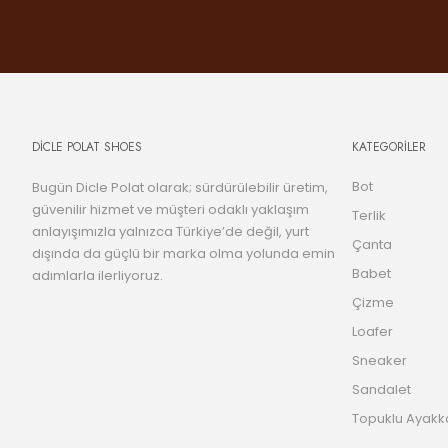
DİCLE POLAT SHOES
KATEGORİLER
Bot
Bugün Dicle Polat olarak; sürdürülebilir üretim,
güvenilir hizmet ve müşteri odaklı yaklaşım
Terlik
anlayışımızla yalnızca Türkiye’de değil, yurt
Çanta
dışında da güçlü bir marka olma yolunda emin
Babet
adımlarla ilerliyoruz.
Çizme
Loafer
Sneaker
Sandalet
Topuklu Ayakk