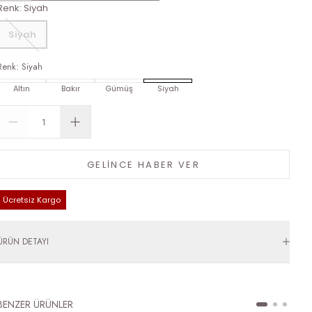
Renk
:
Siyah
Siyah
Renk
:
Siyah
Altın
Bakır
Gümüş
Siyah
GELİNCE HABER VER
Ücretsiz Kargo
ÜRÜN DETAYI
BENZER ÜRÜNLER