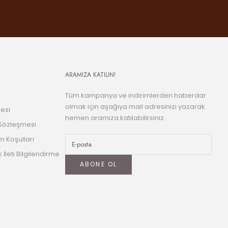
ARAMIZA KATILIN!
Tüm kampanya ve indirimlerden haberdar
olmak için aşağıya mail adresinizi yazarak
esi
hemen aramıza katılabilirsiniz.
 Sözleşmesi
m Koşulları
k İleti Bilgilendirme
ABONE OL