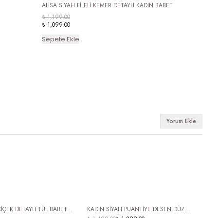
ALİSA SİYAH FİLELİ KEMER DETAYLI KADIN BABET
₺ 1,199.00
₺ 1,099.00
Sepete Ekle
Yorum Ekle
 KARGO
ÜCRETSİZ KARGO
ÇİÇEK DETAYLI TÜL BABET
KADIN SİYAH PUANTİYE DESEN DÜZ
KAD