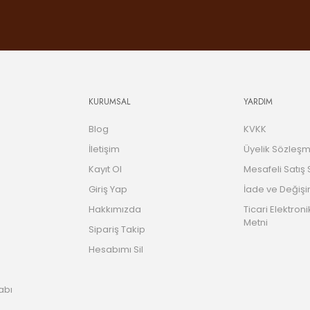
KURUMSAL
YARDIM
Blog
KVKK
İletişim
Üyelik Sözleşm
Kayıt Ol
Mesafeli Satış
Giriş Yap
İade ve Değişi
Hakkımızda
Ticari Elektroni
Metni
Sipariş Takip
Hesabımı Sil
abı