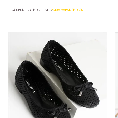
TÜM ÜRÜNLER
YENİ GELENLER
%40'A VARAN İNDİRİM!