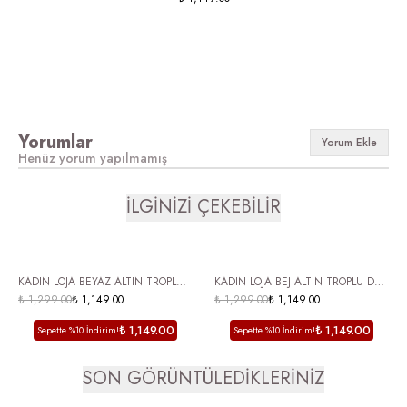
Yorumlar
Yorum Ekle
Henüz yorum yapılmamış
İLGİNİZİ ÇEKEBİLİR
ÜCRETSİZ KARGO
ÜCRETSİZ KARGO
KADIN LOJA BEYAZ ALTIN TROPLU
KADIN LOJA BEJ ALTIN TROPLU DÜZ
DÜZ TABAN TERLİK SİVRİ BURUN
₺ 1,299.00
₺ 1,149.00
TABAN TERLİK SİVRİ BURUN
₺ 1,299.00
₺ 1,149.00
₺ 1,149.00
₺ 1,149.00
Sepette %10 İndirim!
Sepette %10 İndirim!
SON GÖRÜNTÜLEDİKLERİNİZ