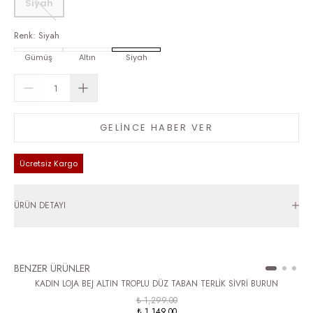
Siyah
Renk
:
Siyah
Gümüş
Altın
Siyah
GELİNCE HABER VER
Ücretsiz Kargo
ÜRÜN DETAYI
BENZER ÜRÜNLER
KADIN LOJA BEJ ALTIN TROPLU DÜZ TABAN TERLİK SİVRİ BURUN
₺ 1,299.00
₺ 1,149.00