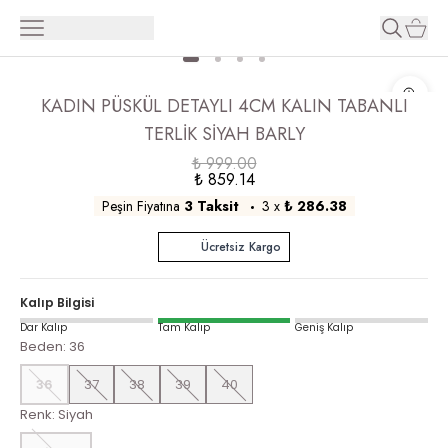
KADIN PÜSKÜL DETAYLI 4CM KALIN TABANLI
TERLİK SİYAH BARLY
₺ 999.00
₺ 859.14
Peşin Fiyatına
3 Taksit
3
x
₺ 286.38
Ücretsiz Kargo
Kalıp Bilgisi
Dar Kalıp
Tam Kalıp
Geniş Kalıp
Beden
:
36
36
37
38
39
40
Renk
:
Siyah