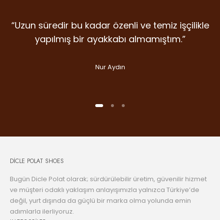
“Uzun süredir bu kadar özenli ve temiz işçilikle
“Detaylara verilen emek, malzeme kalitesi ve
“İlk giydiğim anda farkını hissettiren nadir
markalardan. Dicle Polat Shoes’ta kalite laf
duruş… Gram şüphe duymadan ikinci
yapılmış bir ayakkabı almamıştım.”
olsun diye değil, gerçekten var.”
alışverişime koştum bile.”
Nur Aydın
Handan Kuday
Selin Aslan
DİCLE POLAT SHOES
Bugün Dicle Polat olarak; sürdürülebilir üretim, güvenilir hizmet
ve müşteri odaklı yaklaşım anlayışımızla yalnızca Türkiye’de
değil, yurt dışında da güçlü bir marka olma yolunda emin
adımlarla ilerliyoruz.