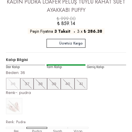
KADIN PUDRA LOAFER PELUŞ TÜYLÜ RAHAT SÜET
AYAKKABI PUFFY
₺ 999.00
₺ 859.14
Peşin Fiyatına
3 Taksit
3
x
₺ 286.38
Ücretsiz Kargo
Kalıp Bilgisi
Dar Kalıp
Tam Kalıp
Geniş Kalıp
Beden
:
36
36
37
38
39
40
41
Renk-
:
pudra
Renk
:
Pudra
Bej
Pudra
Siyah
Vizon