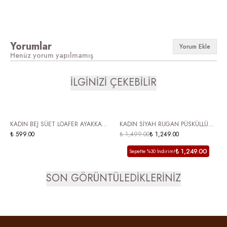
Yorumlar
Yorum Ekle
Henüz yorum yapılmamış
İLGİNİZİ ÇEKEBİLİR
ÜCRETSİZ KARGO
KADIN BEJ SÜET LOAFER AYAKKABI
KADIN SİYAH RUGAN PÜSKÜLLÜ
PÜSKÜLLÜ BAĞCIKLI GÜNLÜK
₺ 599.00
LOAFER AYAKKABI FİYONK DETAYLI
₺ 1,499.00
₺ 1,249.00
MAKOSEN MODEL CARLAS
GÜNLÜK AYAKKABI DİAS
₺ 1,249.00
Sepette %30 İndirim!
SON GÖRÜNTÜLEDİKLERİNİZ