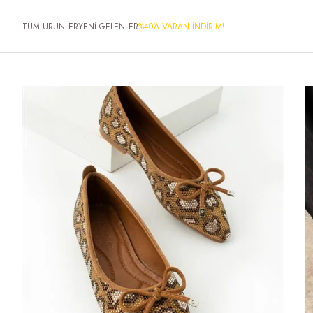
TÜM ÜRÜNLER
YENİ GELENLER
%40'A VARAN İNDİRİM!