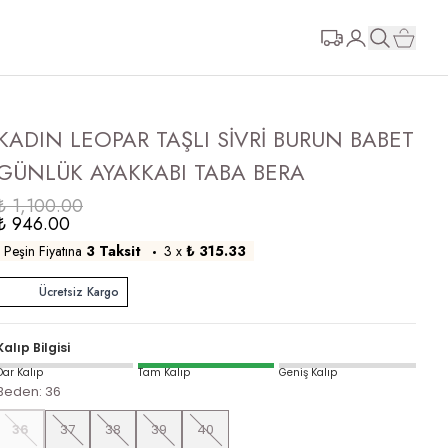
KADIN LEOPAR TAŞLI SİVRİ BURUN BABET
GÜNLÜK AYAKKABI TABA BERA
₺ 1,100.00
₺ 946.00
Peşin Fiyatına
3 Taksit
3
x
₺ 315.33
Ücretsiz Kargo
Kalıp Bilgisi
Dar Kalıp
Tam Kalıp
Geniş Kalıp
Beden
:
36
36
37
38
39
40