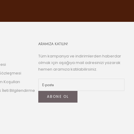
ARAMIZA KATILIN!
Tüm kampanya ve indirimlerden haberdar
olmak için aşağıya mail adresinizi yazarak
esi
hemen aramıza katılabilirsiniz.
 Sözleşmesi
m Koşulları
k İleti Bilgilendirme
ABONE OL