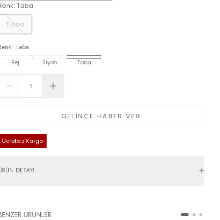
Renk
:
Taba
Taba
Renk
:
Taba
Bej
Siyah
Taba
GELİNCE HABER VER
Ücretsiz Kargo
ÜRÜN DETAYI
BENZER ÜRÜNLER