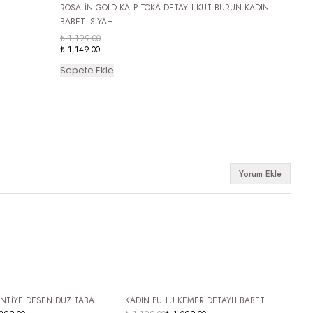
ROSALİN GOLD KALP TOKA DETAYLI KÜT BURUN KADIN
BABET -SİYAH
₺ 1,199.00
₺ 1,149.00
Sepete Ekle
Yorum Ekle
 KARGO
ÜCRETSİZ KARGO
ANTİYE DESEN DÜZ TABAN
KADIN PULLU KEMER DETAYLI BABET
A