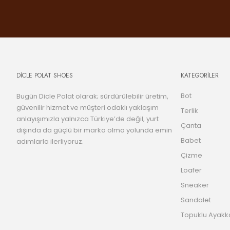
DİCLE POLAT SHOES
KATEGORİLER
Bot
Bugün Dicle Polat olarak; sürdürülebilir üretim,
güvenilir hizmet ve müşteri odaklı yaklaşım
Terlik
anlayışımızla yalnızca Türkiye’de değil, yurt
Çanta
dışında da güçlü bir marka olma yolunda emin
Babet
adımlarla ilerliyoruz.
Çizme
Loafer
Sneaker
Sandalet
Topuklu Ayakk