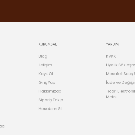
KURUMSAL
YARDIM
Blog
KVKK
İletişim
Üyelik Sözleşm
Kayıt Ol
Mesafeli Satış
Giriş Yap
İade ve Değişi
Hakkımızda
Ticari Elektroni
Metni
Sipariş Takip
Hesabımı Sil
abı