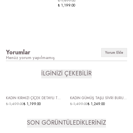
₺ 1,499.00
₺ 1,199.00
Yorumlar
Yorum Ekle
Henüz yorum yapılmamış
İLGİNİZİ ÇEKEBİLİR
KADIN KIRMIZI ÇİÇEK DETAYLI TÜL
KADIN GÜMÜŞ TAŞLI SİVRİ BURUN
BABET AYAKKABI KADIN MARY
₺ 1,499.00
₺ 1,199.00
SLİNGBACK BABET ŞIK ARKASI
₺ 1,499.00
₺ 1,249.00
JANE ŞEFFAF TASARIM RANOVA
AÇIK AYAKKABI MENİVA
SON GÖRÜNTÜLEDİKLERİNİZ