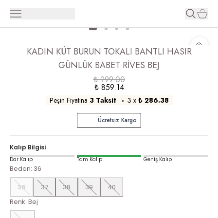
KADIN KÜT BURUN TOKALI BANTLI HASIR
GÜNLÜK BABET RİVES BEJ
₺ 999.00
₺ 859.14
Peşin Fiyatına
3 Taksit
3
x
₺ 286.38
Ücretsiz Kargo
Kalıp Bilgisi
Dar Kalıp
Tam Kalıp
Geniş Kalıp
Beden
:
36
36
37
38
39
40
Renk
:
Bej