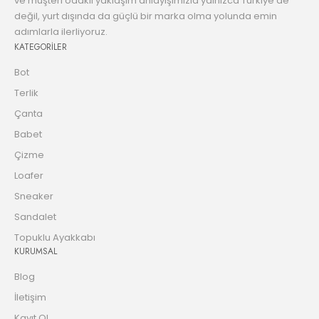
ve müşteri odaklı yaklaşım anlayışımızla yalnızca Türkiye’de
değil, yurt dışında da güçlü bir marka olma yolunda emin
adımlarla ilerliyoruz.
KATEGORİLER
Bot
Terlik
Çanta
Babet
Çizme
Loafer
Sneaker
Sandalet
Topuklu Ayakkabı
KURUMSAL
Blog
İletişim
Kayıt Ol