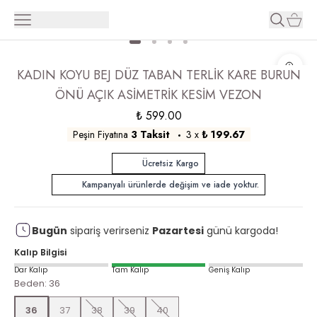
KADIN KOYU BEJ DÜZ TABAN TERLİK KARE BURUN
ÖNÜ AÇIK ASİMETRİK KESİM VEZON
₺ 599.00
Peşin Fiyatına
3 Taksit
3
x
₺ 199.67
Ücretsiz Kargo
Kampanyalı ürünlerde değişim ve iade yoktur.
Bugün
sipariş verirseniz
Pazartesi
günü kargoda!
Kalıp Bilgisi
Dar Kalıp
Tam Kalıp
Geniş Kalıp
Beden
:
36
36
37
38
39
40