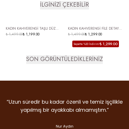
İLGİNİZİ ÇEKEBİLİR
ÜCRETSİZ KARGO
ÜCRETSİZ KARGO
KADIN KAHVERENGİ TAŞLI DÜZ
KADIN KAHVERENGİ FİLE DETAYLI
TABAN TERLİK LUSİNA
₺ 1,499.00
₺ 1,199.00
SİVRİ BURUN İNCE TOPUKLU
₺ 1,499.00
₺ 1,299.00
KADIN TERLİK GELON
₺ 1,299.00
Sepette %20 İndirim!
SON GÖRÜNTÜLEDİKLERİNİZ
“Uzun süredir bu kadar özenli ve temiz işçilikle
“Detaylara verilen emek, malzeme kalitesi ve
“İlk giydiğim anda farkını hissettiren nadir
markalardan. Dicle Polat Shoes’ta kalite laf
duruş… Gram şüphe duymadan ikinci
yapılmış bir ayakkabı almamıştım.”
olsun diye değil, gerçekten var.”
alışverişime koştum bile.”
Nur Aydın