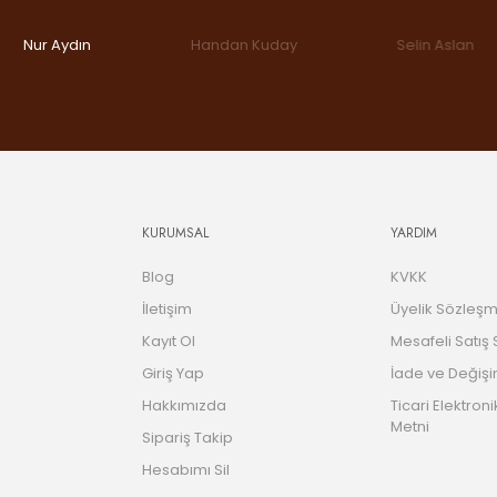
Nur Aydın
Handan Kuday
Selin Aslan
KURUMSAL
YARDIM
Blog
KVKK
İletişim
Üyelik Sözleşm
Kayıt Ol
Mesafeli Satış
Giriş Yap
İade ve Değişi
Hakkımızda
Ticari Elektroni
Metni
Sipariş Takip
Hesabımı Sil