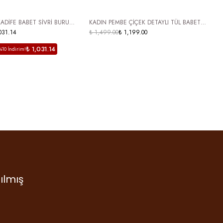
 KARGO
ÜCRETSİZ KARGO
KADİFE BABET SİVRİ BURUN
KADIN PEMBE ÇİÇEK DETAYLI TÜL BABET
K
K AYAKKABI NERO
031.14
AYAKKABI KADIN MARY JANE ŞEFFAF
₺ 1,499.00
₺ 1,199.00
T
₺
TASARIM RANOVA
₺ 1,031.14
%10 İndirim!
ılmış
ruş…
 diye
tum