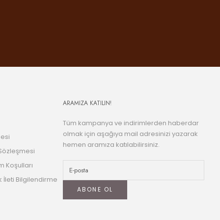
ARAMIZA KATILIN!
Tüm kampanya ve indirimlerden haberdar
olmak için aşağıya mail adresinizi yazarak
esi
hemen aramıza katılabilirsiniz.
 Sözleşmesi
m Koşulları
k İleti Bilgilendirme
ABONE OL