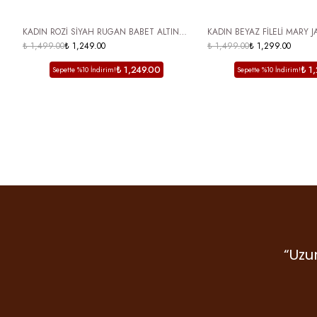
ÜCRETSİZ KARGO
ÜCRETSİZ KARGO
KADIN ROZİ SİYAH RUGAN BABET ALTIN
KADIN BEYAZ FİLELİ MARY 
TROP DETAYLI ARKA AÇIK
₺ 1,499.00
₺ 1,249.00
TOKALI YUVARLAK BURUN Y
₺ 1,499.00
₺ 1,299.00
AYAKKABI VALENCİA
₺ 1,249.00
₺ 1
Sepette %10 İndirim!
Sepette %10 İndirim!
“Uzu
“De
mark
Gr