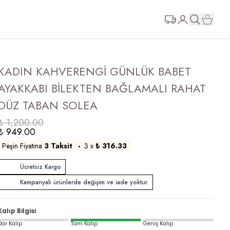
KADIN KAHVERENGİ GÜNLÜK BABET
AYAKKABI BİLEKTEN BAĞLAMALI RAHAT
DÜZ TABAN SOLEA
₺ 1,200.00
₺ 949.00
Peşin Fiyatına
3 Taksit
3
x
₺ 316.33
Ücretsiz Kargo
Kampanyalı ürünlerde değişim ve iade yoktur.
Kalıp Bilgisi
Dar Kalıp
Tam Kalıp
Geniş Kalıp