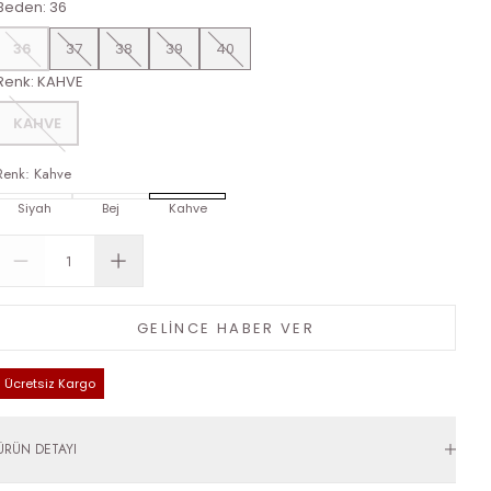
Beden
:
36
36
37
38
39
40
Renk
:
KAHVE
KAHVE
Renk
:
Kahve
Siyah
Bej
Kahve
GELİNCE HABER VER
Ücretsiz Kargo
ÜRÜN DETAYI