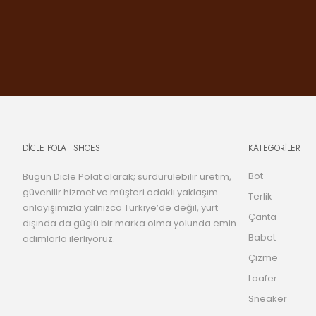
DİCLE POLAT SHOES
KATEGORİLER
Bot
Bugün Dicle Polat olarak; sürdürülebilir üretim,
güvenilir hizmet ve müşteri odaklı yaklaşım
Terlik
anlayışımızla yalnızca Türkiye’de değil, yurt
Çanta
dışında da güçlü bir marka olma yolunda emin
Babet
adımlarla ilerliyoruz.
Çizme
Loafer
Sneaker