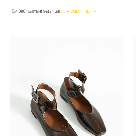
TÜM ÜRÜNLER
YENİ GELENLER
%40'A VARAN İNDİRİM!