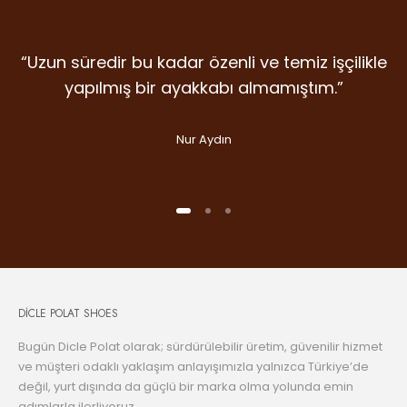
“Uzun süredir bu kadar özenli ve temiz işçilikle
“Detaylara verilen emek, malzeme kalitesi ve
“İlk giydiğim anda farkını hissettiren nadir
markalardan. Dicle Polat Shoes’ta kalite laf
duruş… Gram şüphe duymadan ikinci
yapılmış bir ayakkabı almamıştım.”
olsun diye değil, gerçekten var.”
alışverişime koştum bile.”
Nur Aydın
Handan Kuday
Selin Aslan
DİCLE POLAT SHOES
Bugün Dicle Polat olarak; sürdürülebilir üretim, güvenilir hizmet
ve müşteri odaklı yaklaşım anlayışımızla yalnızca Türkiye’de
değil, yurt dışında da güçlü bir marka olma yolunda emin
adımlarla ilerliyoruz.