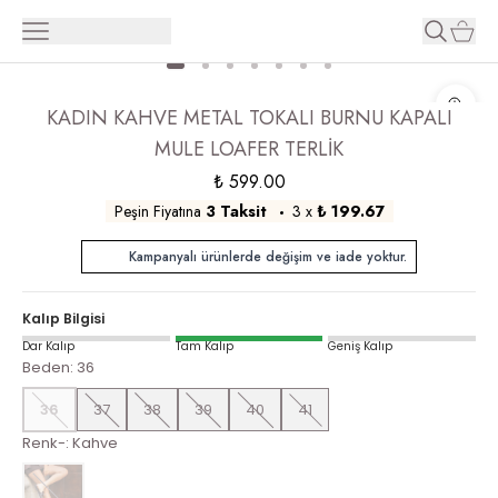
KADIN KAHVE METAL TOKALI BURNU KAPALI
MULE LOAFER TERLİK
₺ 599.00
Peşin Fiyatına
3 Taksit
3
x
₺ 199.67
Kampanyalı ürünlerde değişim ve iade yoktur.
Kalıp Bilgisi
Dar Kalıp
Tam Kalıp
Geniş Kalıp
Beden
:
36
36
37
38
39
40
41
Renk-
:
Kahve