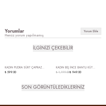
Yorumlar
Yorum Ekle
Henüz yorum yapılmamış
İLGİNİZİ ÇEKEBİLİR
KADIN PUDRA SÜRT ÇAPRAZ
KADIN BEJ İNCE BANTLI KÜT
BANTLI TOKALI SANDALET – DÜZ
₺ 599.00
BURUN PARMAK ARASI TOPUKLU
₺ 1,199.00
₺ 949.00
TABAN RAHAT GÜNLÜK YAZLIK
TERLİK VELA
AYAKKABI OLAS
SON GÖRÜNTÜLEDİKLERİNİZ