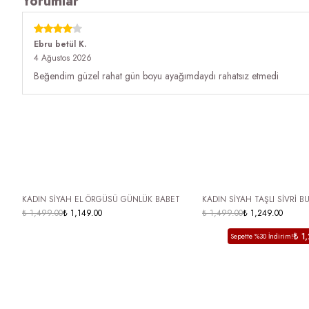
Yorumlar
Ebru betül
K.
4 Ağustos 2026
Beğendim güzel rahat gün boyu ayağımdaydı rahatsız etmedi
ÜCRETSİZ KARGO
ÜCRETSİZ KARGO
KADIN SİYAH EL ÖRGÜSÜ GÜNLÜK BABET
KADIN SİYAH TAŞLI SİVRİ B
₺ 1,499.00
₺ 1,149.00
SLİNGBACK BABET ŞIK ARKA
₺ 1,499.00
₺ 1,249.00
AYAKKABI MENİVA
₺ 1
Sepette %30 İndirim!