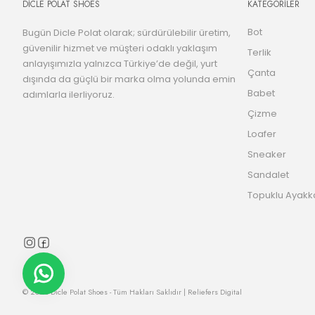
DİCLE POLAT SHOES
KATEGORİLER
Bot
Bugün Dicle Polat olarak; sürdürülebilir üretim,
güvenilir hizmet ve müşteri odaklı yaklaşım
Terlik
anlayışımızla yalnızca Türkiye’de değil, yurt
Çanta
dışında da güçlü bir marka olma yolunda emin
Babet
adımlarla ilerliyoruz.
Çizme
Loafer
Sneaker
Sandalet
Topuklu Ayakk
© 2025 Dicle Polat Shoes - Tüm Hakları Saklıdır | Reliefers Digital