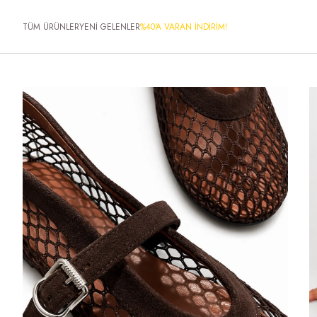
TÜM ÜRÜNLER
YENİ GELENLER
%40'A VARAN İNDİRİM!