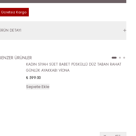
Ücretsiz Kargo
ÜRÜN DETAYI
BENZER ÜRÜNLER
KADIN SİYAH SÜET BABET PÜSKÜLLÜ DÜZ TABAN RAHAT
GÜNLÜK AYAKKABI VİONA
₺ 599.00
Sepete Ekle