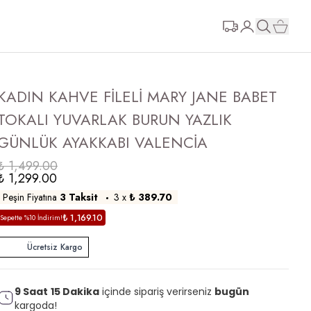
KADIN KAHVE FİLELİ MARY JANE BABET
TOKALI YUVARLAK BURUN YAZLIK
GÜNLÜK AYAKKABI VALENCİA
₺ 1,499.00
₺ 1,299.00
Peşin Fiyatına
3 Taksit
3
x
₺ 389.70
₺ 1,169.10
Sepette %10 İndirim!
Ücretsiz Kargo
9
Saat
14
Dakika
içinde sipariş verirseniz
bugün
kargoda!