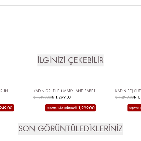
İLGİNİZİ ÇEKEBİLİR
ÜCRETSİZ KARGO
ÜCRETSİZ
URUN
KADIN GRİ FİLELİ MARY JANE BABET
KADIN BEJ SÜET TOKALI BABET – Ş
SI AÇIK
TOKALI YUVARLAK BURUN YAZLIK GÜNLÜK
₺ 1,499.00
₺ 1,299.00
RAHAT GÜNLÜ
₺ 1,299.00
₺ 1
AYAKKABI VALENCİA
BOLVE
,249.00
₺ 1,299.00
Sepette %10 İndirim!
Sepette 
SON GÖRÜNTÜLEDİKLERİNİZ