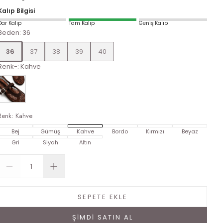
Kalıp Bilgisi
Dar Kalıp
Tam Kalıp
Geniş Kalıp
Beden
:
36
36
37
38
39
40
Renk-
:
Kahve
Renk
:
Kahve
Bej
Gümüş
Kahve
Bordo
Kırmızı
Beyaz
Gri
Siyah
Altın
SEPETE EKLE
ŞİMDİ SATIN AL