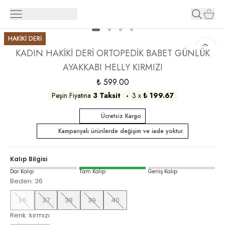
HAKİKİ DERİ
KADIN HAKİKİ DERİ ORTOPEDİK BABET GÜNLÜK
AYAKKABI HELLY KIRMIZI
₺ 599.00
Peşin Fiyatına
3 Taksit
3
x
₺ 199.67
Ücretsiz Kargo
Kampanyalı ürünlerde değişim ve iade yoktur.
Kalıp Bilgisi
Dar Kalıp
Tam Kalıp
Geniş Kalıp
Beden
:
36
36
37
38
39
40
Renk
:
kırmızı