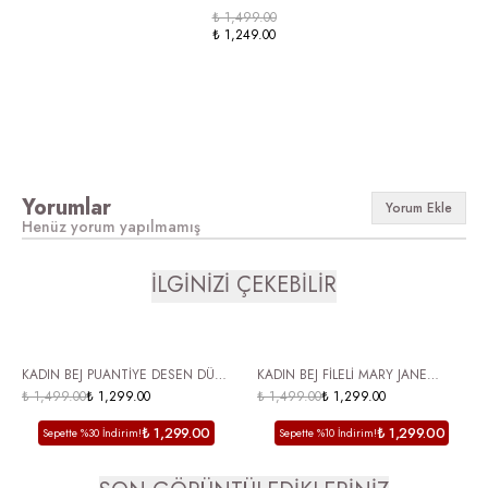
₺ 1,499.00
₺ 1,249.00
Yorumlar
Yorum Ekle
Henüz yorum yapılmamış
İLGİNİZİ ÇEKEBİLİR
ÜCRETSİZ KARGO
ÜCRETSİZ KARGO
KADIN BEJ PUANTİYE DESEN DÜZ
KADIN BEJ FİLELİ MARY JANE
TABAN AYARLANABİLİR TOKA
₺ 1,499.00
₺ 1,299.00
BABET TOKALI YUVARLAK BURUN
₺ 1,499.00
₺ 1,299.00
DETAY BABET
YAZLIK GÜNLÜK AYAKKABI
₺ 1,299.00
₺ 1,299.00
Sepette %30 İndirim!
Sepette %10 İndirim!
VALENCİA