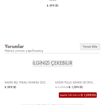
₺ 599.00
Yorumlar
Yorum Ekle
Henüz yorum yapılmamış
İLGİNİZİ ÇEKEBİLİR
ÜCRETSİZ KARGO
ÜCRETSİZ KARGO
KADIN BEJ TOKALI KEMERLİ DÜZ
KADIN PULLU KEMER DETAYLI
TABAN GÜNLÜK LOAFER BABET
₺ 599.00
BABET CARİNO
₺ 1,199.00
₺ 1,099.00
AYAKKABI NERA
₺ 1,099.00
Sepette %20 İndirim!