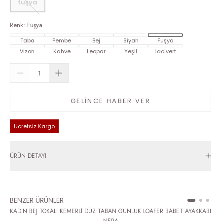
fuşya
Renk
:
Fuşya
Taba
Pembe
Bej
Siyah
Fuşya
Vizon
Kahve
Leopar
Yeşil
Lacivert
GELİNCE HABER VER
Ücretsiz Kargo
ÜRÜN DETAYI
BENZER ÜRÜNLER
KADIN BEJ TOKALI KEMERLİ DÜZ TABAN GÜNLÜK LOAFER BABET AYAKKABI
NERA