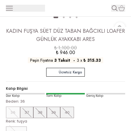
KADIN FUŞYA SÜET DÜZ TABAN BAĞCIKLI LOAFER
GÜNLÜK AYAKKABI ARES
₺ 1,100.00
₺ 946.00
Peşin Fiyatına
3 Taksit
3
x
₺ 315.33
Ücretsiz Kargo
Kalıp Bilgisi
Dar Kalıp
Tam Kalıp
Geniş Kalıp
Beden
:
36
36
37
38
39
40
Renk
:
fuşya