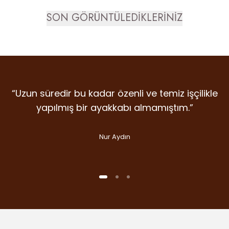
SON GÖRÜNTÜLEDİKLERİNİZ
“Uzun süredir bu kadar özenli ve temiz işçilikle
“Detaylara verilen emek, malzeme kalitesi ve
“İlk giydiğim anda farkını hissettiren nadir
markalardan. Dicle Polat Shoes’ta kalite laf
duruş… Gram şüphe duymadan ikinci
yapılmış bir ayakkabı almamıştım.”
olsun diye değil, gerçekten var.”
alışverişime koştum bile.”
Nur Aydın
Handan Kuday
Selin Aslan