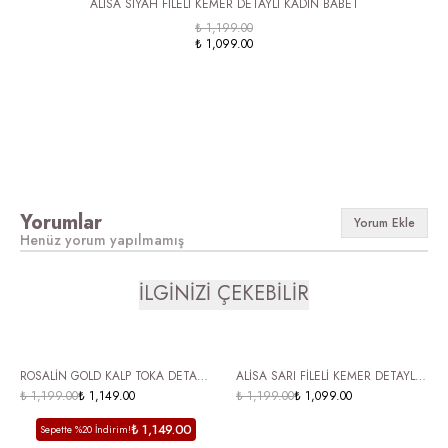
ALİSA SİYAH FİLELİ KEMER DETAYLI KADIN BABET
K
₺ 1,199.00
₺ 1,099.00
Yorumlar
Yorum Ekle
Henüz yorum yapılmamış
İLGİNİZİ ÇEKEBİLİR
ÜCRETSİZ KARGO
ÜCRETSİZ KARGO
ROSALİN GOLD KALP TOKA DETAYLI
ALİSA SARI FİLELİ KEMER DETAYLI
KÜT BURUN KADIN BABET -SİYAH
₺ 1,199.00
₺ 1,149.00
KADIN BABET
₺ 1,199.00
₺ 1,099.00
₺ 1,149.00
Sepette %20 İndirim!