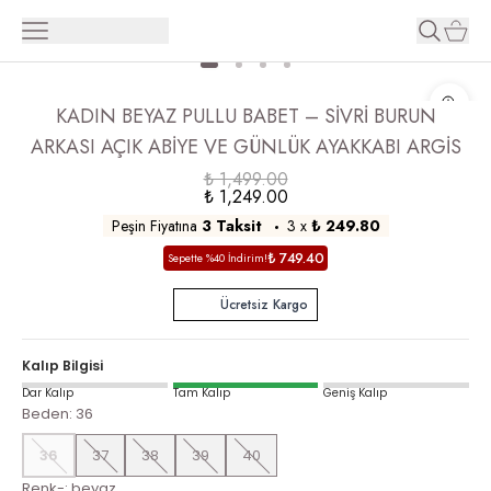
KADIN BEYAZ PULLU BABET – SİVRİ BURUN
ARKASI AÇIK ABİYE VE GÜNLÜK AYAKKABI ARGİS
₺ 1,499.00
₺ 1,249.00
Peşin Fiyatına
3 Taksit
3
x
₺ 249.80
₺ 749.40
Sepette %40 İndirim!
Ücretsiz Kargo
Kalıp Bilgisi
Dar Kalıp
Tam Kalıp
Geniş Kalıp
Beden
:
36
36
37
38
39
40
Renk-
:
beyaz