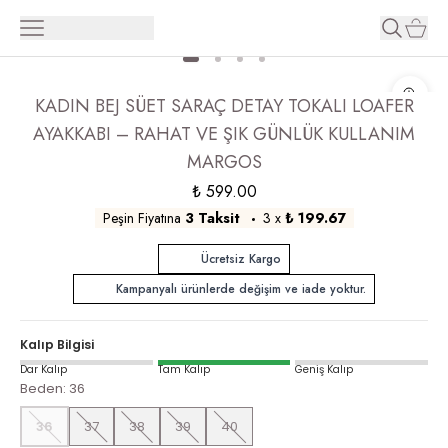
KADIN BEJ SÜET SARAÇ DETAY TOKALI LOAFER
AYAKKABI – RAHAT VE ŞIK GÜNLÜK KULLANIM
MARGOS
₺ 599.00
Peşin Fiyatına
3 Taksit
3
x
₺ 199.67
Ücretsiz Kargo
Kampanyalı ürünlerde değişim ve iade yoktur.
Kalıp Bilgisi
Dar Kalıp
Tam Kalıp
Geniş Kalıp
Beden
:
36
36
37
38
39
40