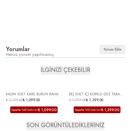
Yorumlar
Yorum Ekle
Henüz yorum yapılmamış
İLGİNİZİ ÇEKEBİLİR
ÜCRETSİZ KARGO
ÜCRETSİZ KARGO
KADIN SÜET KARE BURUN RAHAT
BEJ SÜET IÇİ KÜRKLÜ DÜZ TABAN
GÜNLÜK BABET AYAKKABI GUIN
₺ 1,199.00
₺ 1,099.00
BOT TAŞ BASKILI KADIN BOT
₺ 1,799.00
₺ 1,399.00
ORBEN
₺ 1,099.00
₺ 1,399.00
Sepette %20 İndirim!
Sepette %10 İndirim!
SON GÖRÜNTÜLEDİKLERİNİZ