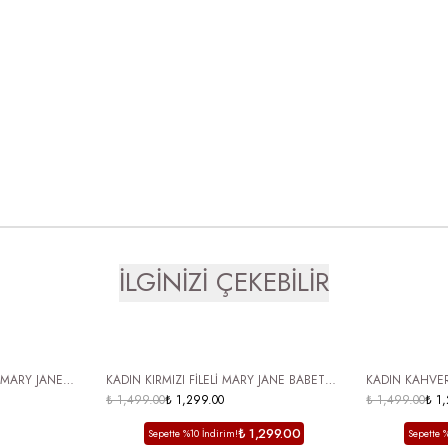
İLGİNİZİ ÇEKEBİLİR
ÜCRETSİZ KARGO
ÜCRETSİZ
KADIN KIRMIZI FİLELİ MARY JANE BABET
KADIN KAHVERENGİ PUAN
TOKALI YUVARLAK BURUN YAZLIK GÜNLÜK
₺ 1,499.00
₺ 1,299.00
DÜZ TABAN AY
₺ 1,499.00
₺ 1
AYAKKABI ENCİAN
BABET
₺ 1,299.00
Sepette %10 İndirim!
Sepette 