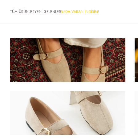
TÜM ÜRÜNLER
YENİ GELENLER
%40'A VARAN İNDİRİM!