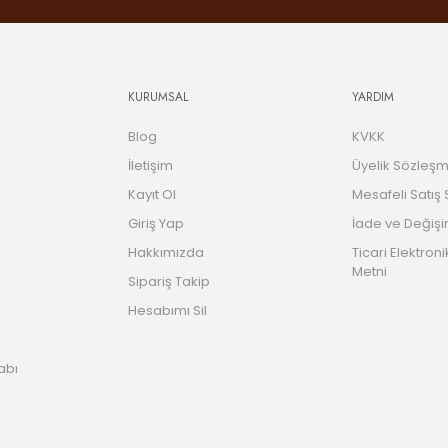
KURUMSAL
YARDIM
Blog
KVKK
İletişim
Üyelik Sözleşm
Kayıt Ol
Mesafeli Satış
Giriş Yap
İade ve Değişi
Hakkımızda
Ticari Elektroni
Metni
Sipariş Takip
Hesabımı Sil
abı