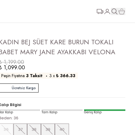
KADIN BEJ SÜET KARE BURUN TOKALI
BABET MARY JANE AYAKKABI VELONA
₺ 1,199.00
₺ 1,099.00
Peşin Fiyatına
3 Taksit
3
x
₺ 366.33
Ücretsiz Kargo
Kalıp Bilgisi
Dar Kalıp
Tam Kalıp
Geniş Kalıp
Beden
:
36
36
37
38
39
40