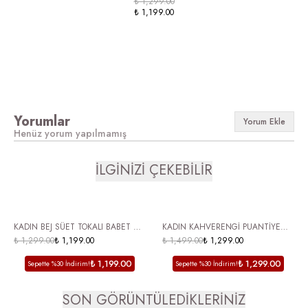
₺ 1,299.00
₺ 1,199.00
Yorumlar
Yorum Ekle
Henüz yorum yapılmamış
İLGİNİZİ ÇEKEBİLİR
ÜCRETSİZ KARGO
ÜCRETSİZ KARGO
KADIN BEJ SÜET TOKALI BABET –
KADIN KAHVERENGİ PUANTİYE
ŞIK VE RAHAT GÜNLÜK MARY
₺ 1,299.00
₺ 1,199.00
DESEN DÜZ TABAN
₺ 1,499.00
₺ 1,299.00
JANE AYAKKABI BOLVE
AYARLANABİLİR TOKA DETAY
₺ 1,199.00
₺ 1,299.00
Sepette %30 İndirim!
Sepette %30 İndirim!
BABET
SON GÖRÜNTÜLEDİKLERİNİZ