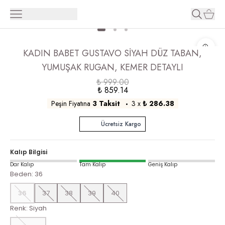
KADIN BABET GUSTAVO SİYAH DÜZ TABAN,
YUMUŞAK RUGAN, KEMER DETAYLI
₺ 999.00
₺ 859.14
Peşin Fiyatına
3 Taksit
3
x
₺ 286.38
Ücretsiz Kargo
Kalıp Bilgisi
Dar Kalıp
Tam Kalıp
Geniş Kalıp
Beden
:
36
36
37
38
39
40
Renk
:
Siyah