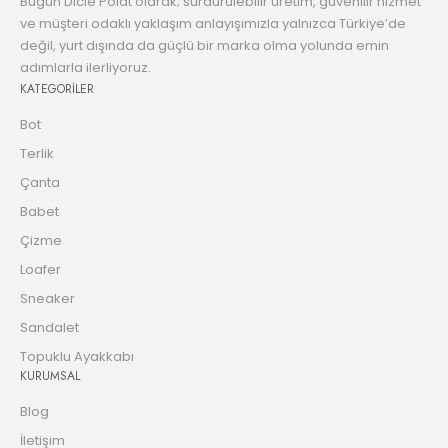
Bugün Dicle Polat olarak; sürdürülebilir üretim, güvenilir hizmet
ve müşteri odaklı yaklaşım anlayışımızla yalnızca Türkiye’de
değil, yurt dışında da güçlü bir marka olma yolunda emin
adımlarla ilerliyoruz.
KATEGORİLER
Bot
Terlik
Çanta
Babet
Çizme
Loafer
Sneaker
Sandalet
Topuklu Ayakkabı
KURUMSAL
Blog
İletişim