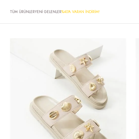
TÜM ÜRÜNLER
YENİ GELENLER
%40'A VARAN İNDİRİM!