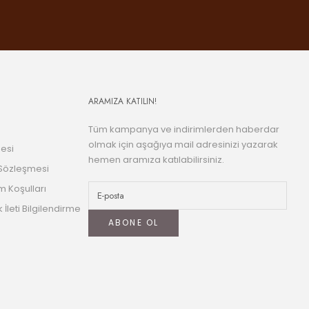
ARAMIZA KATILIN!
Tüm kampanya ve indirimlerden haberdar
olmak için aşağıya mail adresinizi yazarak
esi
hemen aramıza katılabilirsiniz.
 Sözleşmesi
m Koşulları
k İleti Bilgilendirme
ABONE OL