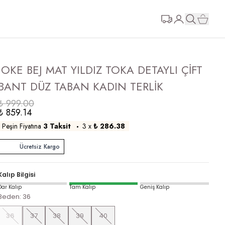
JOKE BEJ MAT YILDIZ TOKA DETAYLI ÇİFT
BANT DÜZ TABAN KADIN TERLİK
₺ 999.00
₺ 859.14
Peşin Fiyatına
3 Taksit
3
x
₺ 286.38
Ücretsiz Kargo
Kalıp Bilgisi
Dar Kalıp
Tam Kalıp
Geniş Kalıp
Beden
:
36
36
37
38
39
40