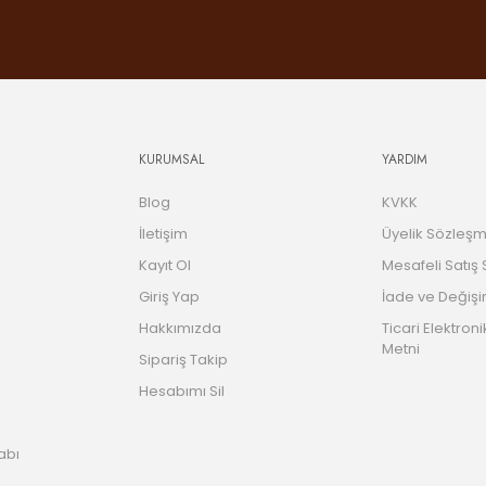
KURUMSAL
YARDIM
Blog
KVKK
İletişim
Üyelik Sözleşm
Kayıt Ol
Mesafeli Satış
Giriş Yap
İade ve Değişi
Hakkımızda
Ticari Elektroni
Metni
Sipariş Takip
Hesabımı Sil
abı