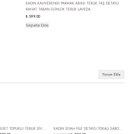
KADIN KAHVERENGİ PARMAK ARASI TERLİK TAŞ DETAYLI
RAHAT TABAN GÜNLÜK TERLİK LAVEDA
₺ 599.00
Sepete Ekle
Yorum Ekle
 KARGO
ÜCRETSİZ KARGO
KADIN SİYAH FİLE DETAYLI TOKALI SABO
K