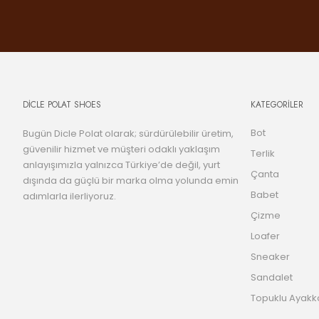
DİCLE POLAT SHOES
KATEGORİLER
Bot
Bugün Dicle Polat olarak; sürdürülebilir üretim,
güvenilir hizmet ve müşteri odaklı yaklaşım
Terlik
anlayışımızla yalnızca Türkiye’de değil, yurt
Çanta
dışında da güçlü bir marka olma yolunda emin
Babet
adımlarla ilerliyoruz.
Çizme
Loafer
Sneaker
Sandalet
Topuklu Ayakk