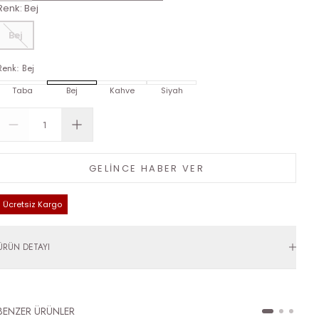
Renk
:
Bej
Bej
Renk
:
Bej
Taba
Bej
Kahve
Siyah
GELİNCE HABER VER
Ücretsiz Kargo
ÜRÜN DETAYI
BENZER ÜRÜNLER