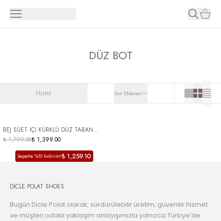
DÜZ BOT
FİLTRE
Son Eklenen
ÜCRETSİZ KARGO
BEJ SÜET IÇİ KÜRKLÜ DÜZ TABAN
BOT TAŞ BASKILI KADIN BOT ORBEN
₺ 1,799.00
₺ 1,399.00
₺ 1,259.10
Sepette %10 İndirim!
DİCLE POLAT SHOES
Bugün Dicle Polat olarak; sürdürülebilir üretim, güvenilir hizmet
ve müşteri odaklı yaklaşım anlayışımızla yalnızca Türkiye’de