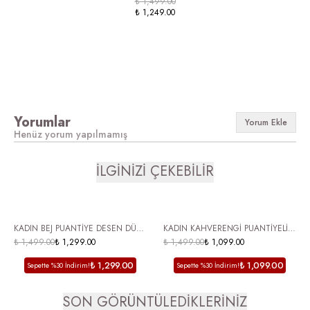
₺ 1,499.00
₺ 1,249.00
Yorumlar
Yorum Ekle
Henüz yorum yapılmamış
İLGİNİZİ ÇEKEBİLİR
ÜCRETSİZ KARGO
ÜCRETSİZ KARGO
KADIN BEJ PUANTİYE DESEN DÜZ
KADIN KAHVERENGİ PUANTİYELİ
TABAN AYARLANABİLİR TOKA
₺ 1,499.00
₺ 1,299.00
SİVRİ BURUN SLİNGBACK BABET
₺ 1,499.00
₺ 1,099.00
DETAY BABET
ŞIK VE RAHAT GÜNLÜK AYAKKABI
₺ 1,299.00
₺ 1,099.00
Sepette %30 İndirim!
Sepette %30 İndirim!
JUE
SON GÖRÜNTÜLEDİKLERİNİZ