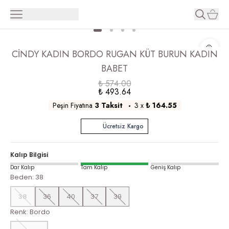
CİNDY KADIN BORDO RUGAN KÜT BURUN KADIN
BABET
₺ 574.00
₺ 493.64
Peşin Fiyatına
3 Taksit
3
x
₺ 164.55
Ücretsiz Kargo
Kalıp Bilgisi
Dar Kalıp
Tam Kalıp
Geniş Kalıp
Beden
:
38
38
36
40
37
39
Renk
:
Bordo