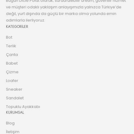
Bugün Dicle Polat olarak; sürdürülebilir üretim, güvenilir hizmet
ve müşteri odaklı yaklaşım anlayışımızla yalnızca Türkiye’de
değil, yurt dışında da güçlü bir marka olma yolunda emin
adımlarla ilerliyoruz.
KATEGORİLER
Bot
Terlik
Çanta
Babet
Çizme
Loafer
Sneaker
Sandalet
Topuklu Ayakkabı
KURUMSAL
Blog
İletişim