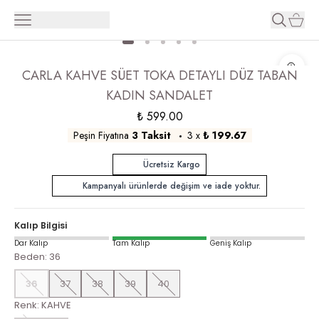
CARLA KAHVE SÜET TOKA DETAYLI DÜZ TABAN
KADIN SANDALET
₺ 599.00
Peşin Fiyatına
3 Taksit
3
x
₺ 199.67
Ücretsiz Kargo
Kampanyalı ürünlerde değişim ve iade yoktur.
Kalıp Bilgisi
Dar Kalıp
Tam Kalıp
Geniş Kalıp
Beden
:
36
36
37
38
39
40
Renk
:
KAHVE