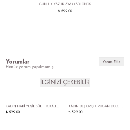
GÜNLÜK YAZLIK AYAKKABI ONOS
₺ 599.00
Yorumlar
Yorum Ekle
Henüz yorum yapılmamış
İLGİNİZİ ÇEKEBİLİR
ÜCRETSİZ KARGO
ÜCRETSİZ KARGO
KADIN HAKİ YEŞİL SÜET TOKALI
KADIN BEJ KIRIŞIK RUGAN DOLGU
BANTLI SANDALET – DÜZ TABAN
₺ 599.00
TOPUK SANDALET BİLEKTEN
₺ 599.00
RAHAT GÜNLÜK YAZLIK KADIN
BANTLI AYAKKABI BELOVE
SANDALET VERA