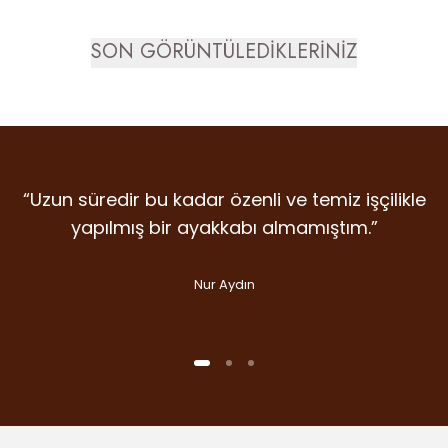
SON GÖRÜNTÜLEDİKLERİNİZ
“Uzun süredir bu kadar özenli ve temiz işçilikle
“Detaylara verilen emek, malzeme kalitesi ve
“İlk giydiğim anda farkını hissettiren nadir
markalardan. Dicle Polat Shoes’ta kalite laf
duruş… Gram şüphe duymadan ikinci
yapılmış bir ayakkabı almamıştım.”
olsun diye değil, gerçekten var.”
alışverişime koştum bile.”
Nur Aydın
Handan Kuday
Selin Aslan