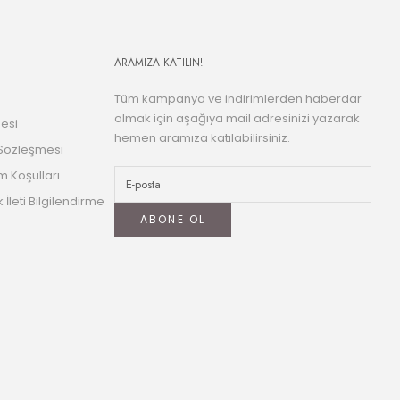
ARAMIZA KATILIN!
Tüm kampanya ve indirimlerden haberdar
olmak için aşağıya mail adresinizi yazarak
esi
hemen aramıza katılabilirsiniz.
 Sözleşmesi
m Koşulları
k İleti Bilgilendirme
ABONE OL