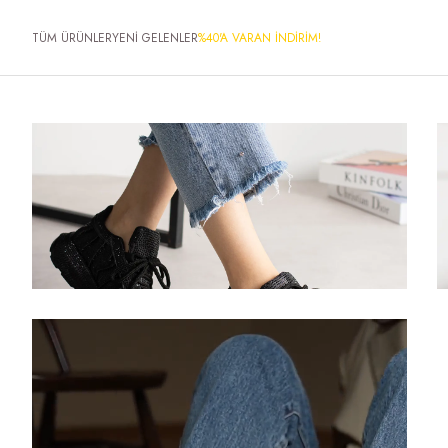
TÜM ÜRÜNLER
YENİ GELENLER
%40'A VARAN İNDİRİM!