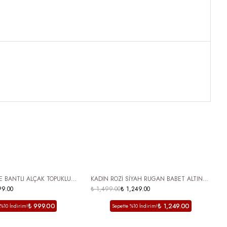
 KARGO
ÜCRETSİZ KARGO
CE BANTLI ALÇAK TOPUKLU
KADIN ROZİ SİYAH RUGAN BABET ALTIN
F
99.00
PARMAK ARASI TERLİK VELAJ
TROP DETAYLI ARKA AÇIK
₺ 1,499.00
₺ 1,249.00
₺
₺ 999.00
₺ 1,249.00
 %10 İndirim!
Sepette %10 İndirim!