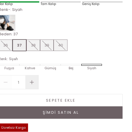
Dar Kalıp
Tam Kalıp
Geniş Kalıp
Renk-
:
Siyah
Beden
:
37
36
37
38
39
40
Renk
:
Siyah
Fuşya
Kahve
Gümüş
Bej
Siyah
SEPETE EKLE
ŞİMDİ SATIN AL
Ücretsiz Kargo