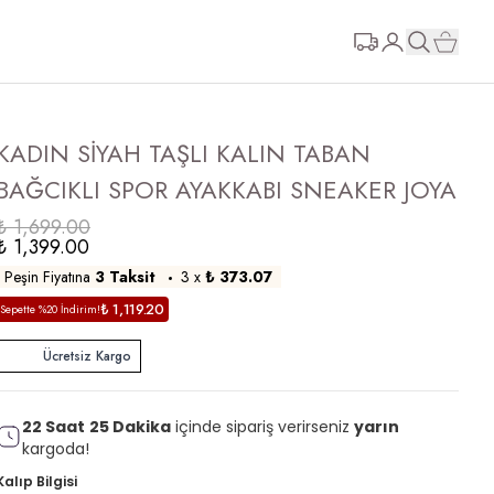
KADIN SİYAH TAŞLI KALIN TABAN
BAĞCIKLI SPOR AYAKKABI SNEAKER JOYA
₺ 1,699.00
₺ 1,399.00
Peşin Fiyatına
3 Taksit
3
x
₺ 373.07
₺ 1,119.20
Sepette %20 İndirim!
Ücretsiz Kargo
22
Saat
25
Dakika
içinde sipariş verirseniz
yarın
kargoda!
Kalıp Bilgisi