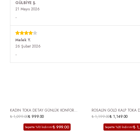
GÜLBİYE
Ş.
21 Mayıs 2026
-
Melek
Y.
26 Şubat 2026
-
ÜCRETSİZ KARGO
ÜCRETSİZ KARGO
KADIN TOKA DETAY GÜNLÜK KONFOR
ROSALİN GOLD KALP TOKA D
SÜET TERLİK BEJ RONDA
₺ 1,099.00
₺ 999.00
BURUN KADIN BABET -SİYA
₺ 1,199.00
₺ 1,149.00
₺ 999.00
₺ 1
Sepette %10 İndirim!
Sepette %20 İndirim!