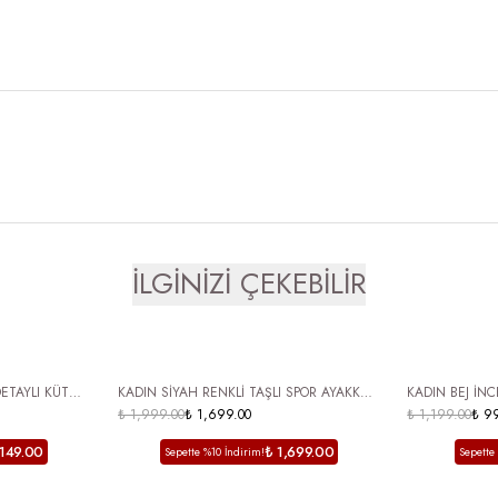
İLGİNİZİ ÇEKEBİLİR
ÜCRETSİZ KARGO
ÜCRETSİZ
ETAYLI KÜT
KADIN SİYAH RENKLİ TAŞLI SPOR AYAKKABI
KADIN BEJ İN
H
₺ 1,999.00
₺ 1,699.00
RAHAT TABAN GÜNLÜK AYAKKABI TİYONE
₺ 1,199.00
₺ 9
,149.00
₺ 1,699.00
Sepette %10 İndirim!
Sepette