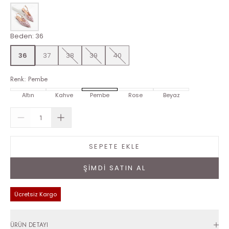
Beden
:
36
36
37
38
39
40
Renk
:
Pembe
Altın
Kahve
Pembe
Rose
Beyaz
SEPETE EKLE
ŞİMDİ SATIN AL
Ücretsiz Kargo
ÜRÜN DETAYI