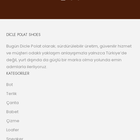
DİCLE POLAT SHOES
Bugün Dicle Polat olarak; sürdürülebilir üretim, güvenilir hizmet
ve müşteri odaklı yaklaşım anlayışımızla yalnızca Türkiye’de
değil, yurt dışında da güçlü bir marka olma yolunda emin
adımlarla ilerliyoruz.
KATEGORİLER
Bot
Terlik
Çanta
Babet
Çizme
Loafer
Sneaker