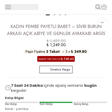
KADIN PEMBE PAYETLİ BABET – SİVRİ BURUN
ARKASI AÇIK ABİYE VE GÜNLÜK AYAKKABI ARGİS
₺ 1,499.00
₺ 1,249.00
Peşin Fiyatına
3 Taksit
3
x
₺ 249.80
₺ 749.40
Sepette %40 İndirim!
Ücretsiz Kargo
7
Saat
24
Dakika
içinde sipariş verirseniz
bugün
kargoda!
Kalıp Bilgisi
Dar Kalıp
Tam Kalıp
Geniş Kalıp
Renk-
:
pembe