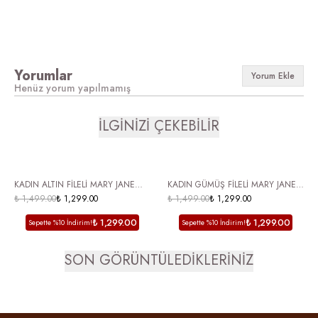
Yorumlar
Yorum Ekle
Henüz yorum yapılmamış
İLGİNİZİ ÇEKEBİLİR
ÜCRETSİZ KARGO
ÜCRETSİZ KARGO
KADIN ALTIN FİLELİ MARY JANE
KADIN GÜMÜŞ FİLELİ MARY JANE
BABET TOKALI YUVARLAK BURUN
₺ 1,499.00
₺ 1,299.00
BABET TOKALI YUVARLAK BURUN
₺ 1,499.00
₺ 1,299.00
YAZLIK GÜNLÜK AYAKKABI
YAZLIK GÜNLÜK AYAKKABI
₺ 1,299.00
₺ 1,299.00
Sepette %10 İndirim!
Sepette %10 İndirim!
VALENCİA
VALENCİA
SON GÖRÜNTÜLEDİKLERİNİZ