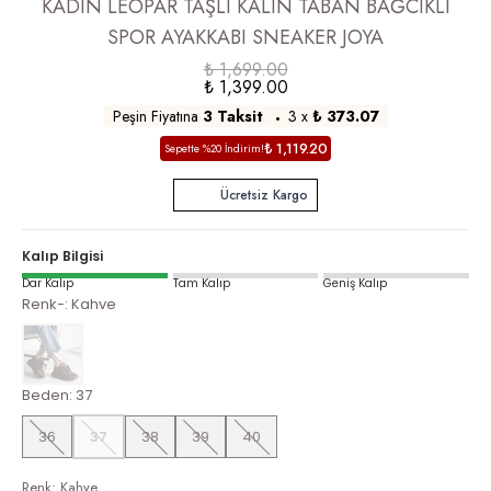
KADIN LEOPAR TAŞLI KALIN TABAN BAĞCIKLI
SPOR AYAKKABI SNEAKER JOYA
₺ 1,699.00
₺ 1,399.00
Peşin Fiyatına
3 Taksit
3
x
₺ 373.07
₺ 1,119.20
Sepette %20 İndirim!
Ücretsiz Kargo
Kalıp Bilgisi
Dar Kalıp
Tam Kalıp
Geniş Kalıp
Renk-
:
Kahve
Beden
:
37
36
37
38
39
40
Renk
:
Kahve