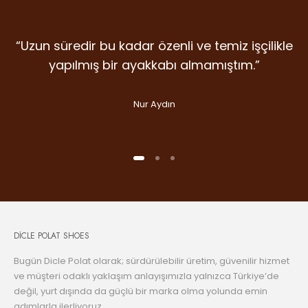
“Uzun süredir bu kadar özenli ve temiz işçilikle
“Detaylara verilen emek, malzeme kalitesi ve
“İlk giydiğim anda farkını hissettiren nadir
markalardan. Dicle Polat Shoes’ta kalite laf
duruş… Gram şüphe duymadan ikinci
yapılmış bir ayakkabı almamıştım.”
olsun diye değil, gerçekten var.”
alışverişime koştum bile.”
Nur Aydın
Handan Kuday
Selin Aslan
DİCLE POLAT SHOES
Bugün Dicle Polat olarak; sürdürülebilir üretim, güvenilir hizmet
ve müşteri odaklı yaklaşım anlayışımızla yalnızca Türkiye’de
değil, yurt dışında da güçlü bir marka olma yolunda emin
adımlarla ilerliyoruz.