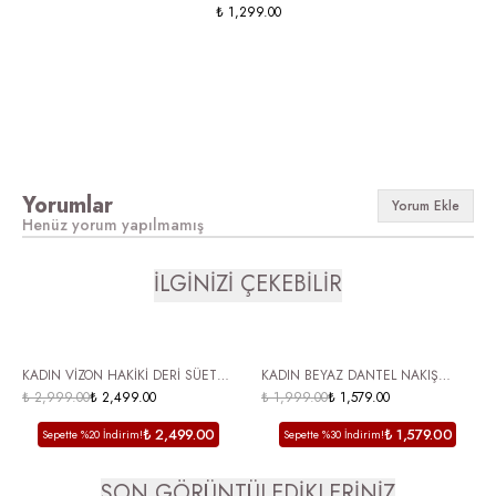
₺ 1,299.00
Yorumlar
Yorum Ekle
Henüz yorum yapılmamış
İLGİNİZİ ÇEKEBİLİR
HAKİKİ DERİ
ÜCRETSİZ KARGO
KADIN VİZON HAKİKİ DERİ SÜET
KADIN BEYAZ DANTEL NAKIŞ
ÜCRETSİZ KARGO
WESTERN TOPUKLU AYAKKABI
₺ 2,999.00
₺ 2,499.00
DETAY BİLEK BAĞLI İNCE TOPUKLU
₺ 1,999.00
₺ 1,579.00
RONİMA
KADIN AYAKKABI MELARİN
₺ 2,499.00
₺ 1,579.00
Sepette %20 İndirim!
Sepette %30 İndirim!
SON GÖRÜNTÜLEDİKLERİNİZ