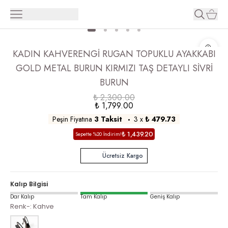
KADIN KAHVERENGİ RUGAN TOPUKLU AYAKKABI
GOLD METAL BURUN KIRMIZI TAŞ DETAYLI SİVRİ
BURUN
₺ 2,300.00
₺ 1,799.00
Peşin Fiyatına
3 Taksit
3
x
₺ 479.73
₺ 1,439.20
Sepette %20 İndirim!
Ücretsiz Kargo
Kalıp Bilgisi
Dar Kalıp
Tam Kalıp
Geniş Kalıp
Renk-
:
Kahve