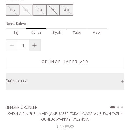
36
37
38
39
40
Renk
:
Kahve
Bej
Kahve
Siyah
Taba
Vizon
GELİNCE HABER VER
ÜRÜN DETAYI
BENZER ÜRÜNLER
KADIN ALTIN FİLELİ MARY JANE BABET TOKALI YUVARLAK BURUN YAZLIK
GÜNLÜK AYAKKABI VALENCİA
₺ 1,499.00