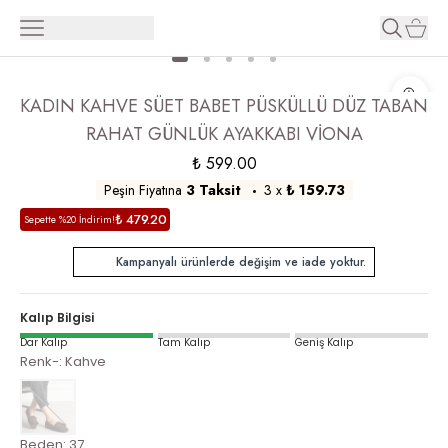
KADIN KAHVE SÜET BABET PÜSKÜLLÜ DÜZ TABAN
RAHAT GÜNLÜK AYAKKABI VİONA
₺ 599.00
Peşin Fiyatına
3 Taksit
3
x
₺ 159.73
₺ 479.20
Sepette %20 İndirim!
Kampanyalı ürünlerde değişim ve iade yoktur.
Kalıp Bilgisi
Dar Kalıp
Tam Kalıp
Geniş Kalıp
Renk-
:
Kahve
Beden
:
37