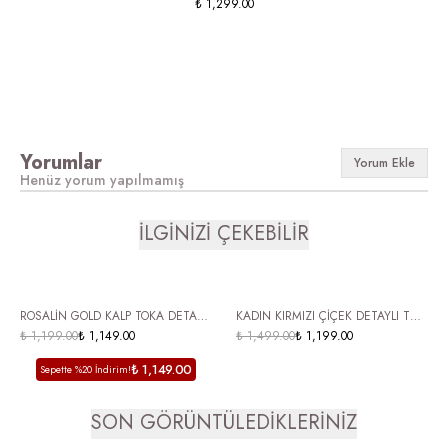
₺ 1,299.00
Yorumlar
Yorum Ekle
Henüz yorum yapılmamış
İLGİNİZİ ÇEKEBİLİR
ÜCRETSİZ KARGO
ÜCRETSİZ KARGO
ROSALİN GOLD KALP TOKA DETAYLI
KADIN KIRMIZI ÇİÇEK DETAYLI TÜL
KÜT BURUN KADIN BABET -KAHVE
₺ 1,199.00
₺ 1,149.00
BABET AYAKKABI KADIN MARY
₺ 1,499.00
₺ 1,199.00
JANE ŞEFFAF TASARIM RANOVA
₺ 1,149.00
Sepette %20 İndirim!
SON GÖRÜNTÜLEDİKLERİNİZ