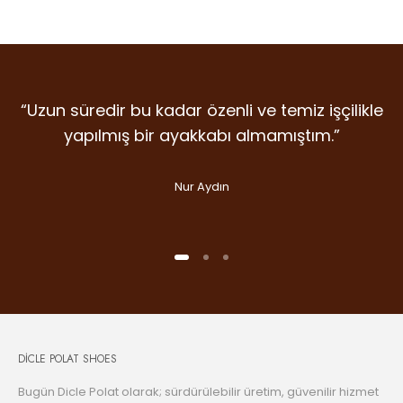
“Uzun süredir bu kadar özenli ve temiz işçilikle
“Detaylara verilen emek, malzeme kalitesi ve
“İlk giydiğim anda farkını hissettiren nadir
markalardan. Dicle Polat Shoes’ta kalite laf
duruş… Gram şüphe duymadan ikinci
yapılmış bir ayakkabı almamıştım.”
olsun diye değil, gerçekten var.”
alışverişime koştum bile.”
Nur Aydın
Handan Kuday
Selin Aslan
DİCLE POLAT SHOES
Bugün Dicle Polat olarak; sürdürülebilir üretim, güvenilir hizmet